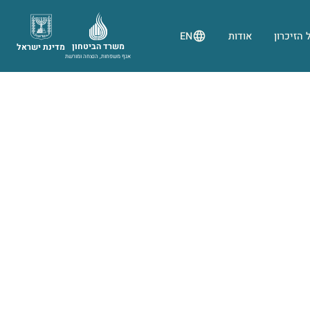
 הזיכרון
אודות
EN
משרד הביטחון
מדינת ישראל
אגף משפחות, הנצחה ומורשת