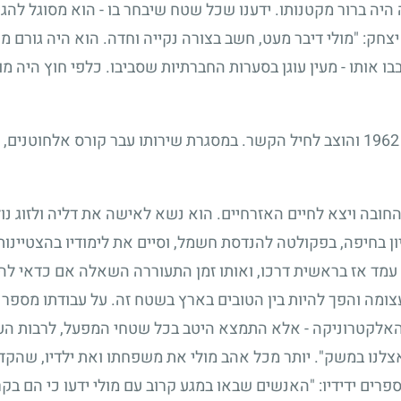
 היה ברור מקטנותו. ידענו שכל שטח שיבחר בו
-
הוא מסוגל להגיע
 יצחק: "מולי דיבר מעט, חשב בצורה נקייה וחדה. הוא היה גורם 
בו אותו
-
מעין עוגן בסערות החברתיות שסביבו. כלפי חוץ היה מ
1962
והוצב לחיל הקשר. במסגרת שירותו עבר קורס אלחוטנים, ק
חובה ויצא לחיים האזרחיים. הוא נשא לאישה את דליה ולזוג נולד
ן בחיפה, בפקולטה להנדסת חשמל, וסיים את לימודיו בהצטיינות
עמד אז בראשית דרכו, ואותו זמן התעוררה השאלה אם כדאי לה
צומה והפך להיות בין הטובים בארץ בשטח זה. על עבודתו מספר
האלקטרוניקה
-
אלא התמצא היטב בכל שטחי המפעל, לרבות העב
אצלנו במשק". יותר מכל אהב מולי את משפחתו ואת ילדיו, שהק
פרים ידידיו: "האנשים שבאו במגע קרוב עם מולי ידעו כי הם ב