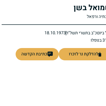
ואל בשן
בתיה ורפאל
ביום
כ"ב בתשרי תשל"ד
18.10.1973
להדלקת נר לזכרו
כתיבת הקדשה