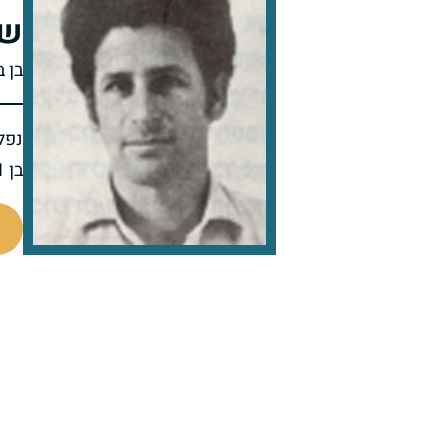
שמ
בן 
נפל 
בן 31 בנופלו
94274