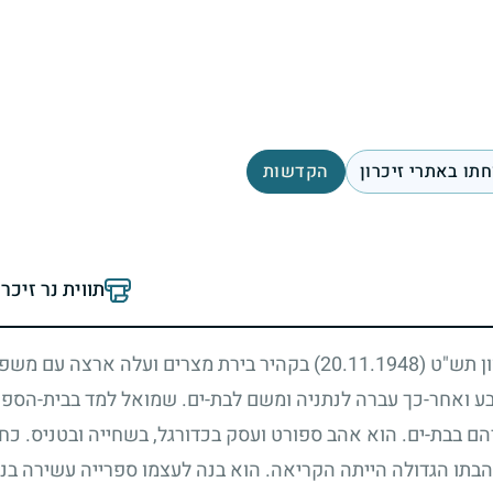
תו באתרי זיכרון
הקדשות
תווית נר זיכר
וון תש"ט
(20.11.1948)
בקהיר בירת מצרים ועלה ארצה עם משפ
אחר-כך עברה לנתניה ומשם לבת-ים. שמואל למד בבית-הספר ה
ם בבת-ים. הוא אהב ספורט ועסק בכדורגל, בשחייה ובטניס. כ
הבתו הגדולה הייתה הקריאה. הוא בנה לעצמו ספרייה עשירה בנ