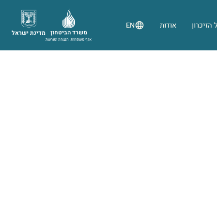
 הזיכרון
אודות
EN
משרד הביטחון
מדינת ישראל
אגף משפחות, הנצחה ומורשת