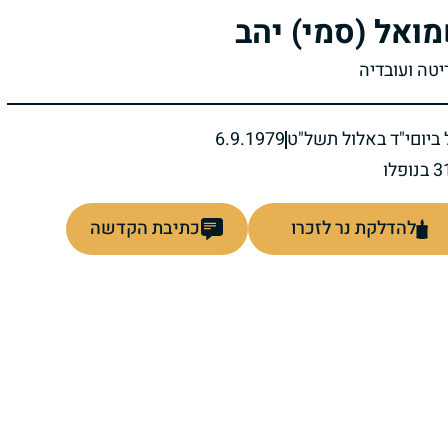
ואל (סמי) יהב
יטה ועובדיה
ביום
י"ד באלול תשל"ט
6.9.1979
להדלקת נר לזכרו
כתיבת הקדשה