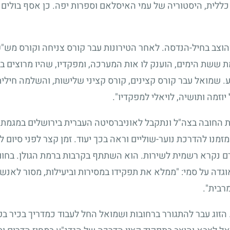
 כללית, היסטוריה של עמי האיסלאם וספרות יפה. כן אסף בולים 
הוצב בחיל-הנדסה. לאחר הטירונות עבר קורס צניחה וקורס מש"
ששת הימים, הוענק לו אות המערכה, ומפקדיו, שהיו מרוצים באו
 שמואל עבר קורס קצינים, קורס קציני שלישות, והשלמה חילית
יוזמה ותושיה, לויאלי למפקדיו".
 החובה בצה"ל ונתקבל לאוניברסיטה העברית בירושלים במגמת
מנו להדרכת נוער-שוליים וראה בכך יעוד. זמן קצר לפני סיום ל
רם נקרא רשמית לשירות. הוא השתתף בקרבות ברמת הגולן. בחוו
גדה על סמי: "ממלא את תפקידו במסירות וביעילות, מסור לאנשי
רבית".
זוג עבר להתגורר ברחובות ושמואל החל לעבוד כמדריך בכיר בפנ