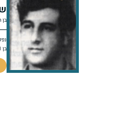
שמ
בן ר
נפל 
בן 31 בנופלו
98065