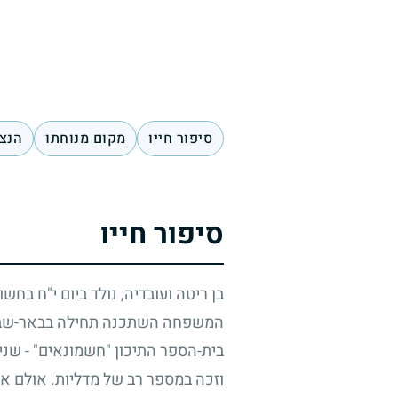
סיפור חייו
מקום מנוחתו
הנצח
סיפור חייו
בן ריטה ועובדיה, נולד ביום י"ח בחש
המשפחה השתכנה תחילה בבאר-שבע ו
בית-הספר התיכון "חשמונאים"
-
שניה
וזכה במספר רב של מדליות. אולם א