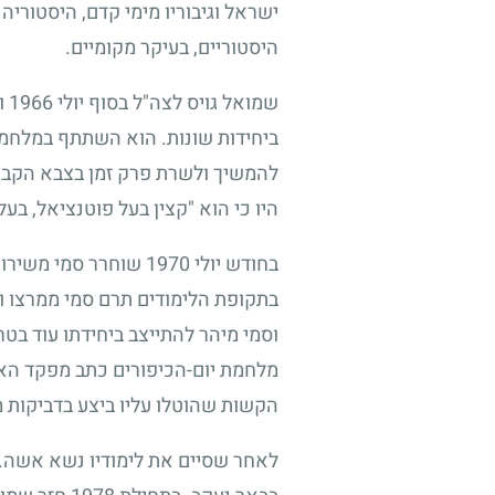
ישראל וגיבוריו מימי קדם, היסטוריה
היסטוריים, בעיקר מקומיים.
שמואל גויס לצה"ל בסוף יולי
1966
ו
ביחידות שונות. הוא השתתף במלחמת 
להמשיך ולשרת פרק זמן בצבא הקבע.
היו כי הוא "קצין בעל פוטנציאל, בעל 
בחודש יולי
1970
שוחרר סמי משירות
בתקופת הלימודים תרם סמי ממרצו ומז
וסמי מיהר להתייצב ביחידתו עוד בט
מלחמת יום-הכיפורים כתב מפקד האו
הקשות שהוטלו עליו ביצע בדביקות מ
לאחר שסיים את לימודיו נשא אשה. ה