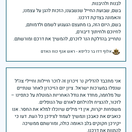
בשם, שבועת החייל שנשבענו, הזכות להגן על עצמנו,
בשם, היום הזה, בו מתעצם הגעגוע לשמם ולדמותם,
נתחייב בהדלקת הנר לזכרם, להמשיך את דרכם ומורשתם.
אלוף דדו בר כליפא - ראש אגף כוח האדם
אני מתכבד להדליק נר זיכרון זה לזכר חיילות וחיילי צה״ל
שנפלו במערכות ישראל. ציון יום הזיכרון לאחר שנתיים
של מלחמה, מחדד את גודל האחריות המוטלת על כתפינו –
משפחות יקרות, אין די מילים שיוכלו למלא את החסר. אנו
כואבים את כאבכן ונמשיך לעמוד לצידכן כל העת. דעו כי
יקירכן חקוקים בלב האומה כולה, ומורשתם ממשיכה