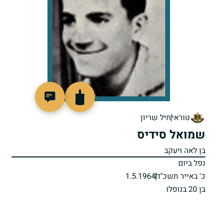
77220
טוראי
חיל שריון
שמואל סידיס
בן לאה ויעקב
נפל ביום
כ' באייר תשכ"ד
1.5.1964
בן 20 בנופלו