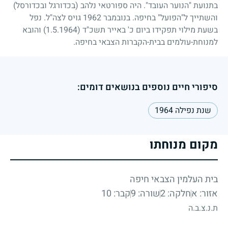
בתנועת "הנוער העובד". היה ספורטאי נלהב (בכדורגל ובכדורסל)
והשתייך ל"הפועל" בחיפה. בנובמבר
1962
גויס לצה"ל. נפל
בשעת מילוי תפקידו ביום כ' באייר תשכ"ד
(1.5.1964)
והובא
למנוחת-עולמים בבית-הקברות הצבאי בחיפה.
סיפורי חיים נוספים בנושאים דומים:
שנת נפילה 1964
מקום מנוחתו
בית העלמין הצבאי חיפה
אזור: א
חלקה: 2
שורה: 9
קבר: 10
ת.נ.צ.ב.ה