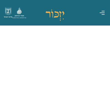
משרד הביטחון
מדינת ישראל
אגף משפחות, הנצחה ומורשת