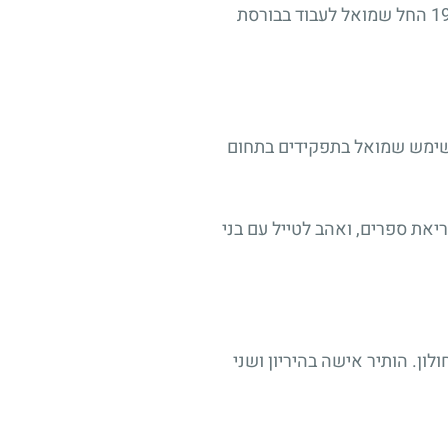
בתקופת שירותו בצה"ל עבר שמואל עם בני משפחתו להתגורר בתל אביב, בשכונת התקווה. בשנת 1973 החל שמואל לעבוד בבורסת
תו שימש שמואל בתפקידים בתחום
יאת ספרים, ואהב לטייל עם בני
ון. הותיר אישה בהיריון ושני