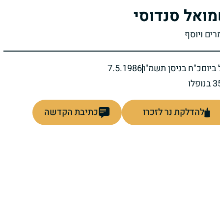
ואל סנדוסי
רים ויוסף
ביום
כ"ח בניסן תשמ"ו
7.5.1986
להדלקת נר לזכרו
כתיבת הקדשה