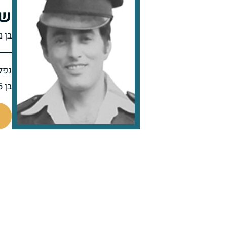
שמ
בן מ
נפל 
בן 35 בנופלו
511283