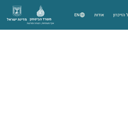
 הזיכרון
אודות
EN
משרד הביטחון
מדינת ישראל
אגף משפחות, הנצחה ומורשת