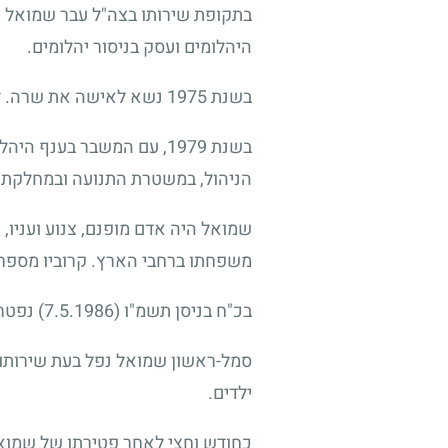
היהלומים ועסק בניסור יהלומים.
בשנת 1975 נשא לאישה את שרה. לבני הזוג נולדו במהלך השנים שני ילדים, אסי ומירי.
בשנת 1979, עם המשבר בע
הניהול, במשטרת התנועה ובמחלקת 
שמואל היה אדם מופנם, צנוע ועניו,
משפחתו ברחבי הארץ. קרוביו מספר
בכ"ח בניסן תשמ"ו
(7.5.1986)
נפטר 
סמל-ראשון שמואל נפל בעת שירותו. ב
ילדים.
כחודש וחצי לאחר פטירתו של שמואל נ