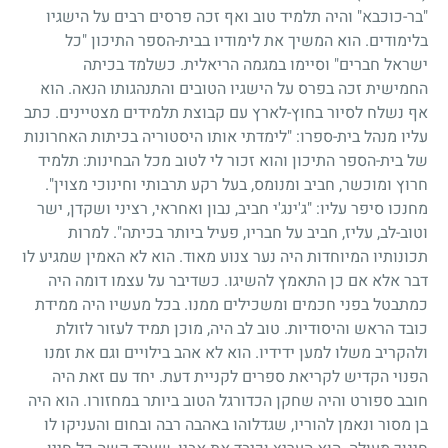
"בר-כוכבא" והיה תלמיד טוב ואף זכה פרסים רבים על הישגיו
בלימודים. הוא המשיך את לימודיו בבית-הספר התיכון "כל
ישראל חברים" וסיימו במגמה הריאלית. כשלמד בכיתה
החמישית זכה בפרס על הישגיו הטובים והתנהגותו הנאה. הוא
אף נשלח לסיור בחוץ-לארץ עם קבוצת תלמידים מצטיינים. כתב
עליו מנהל בית-ספרו: "לימדתי אותו היסטוריה בכיתות האחרונות
של בית-הספר התיכון והוא זכור לי לטוב מכל הבחינות: תלמיד
חרוץ ומוכשר, חביב ומנומס, בעל רקע תרבותי וחינוכי מצוין".
מחנכו סיפר עליו: "ג'ינג'י חביב, נבון ואחראי, רציני ושקדן, ישר
וטוב-לב, עליז, חביב על חבריו, פעיל ביותר בכיתה". למרות
תכונותיו המיוחדות היה נער צנוע מאוד. הוא לא האמין שמגיע לו
דבר אלא אם כן התאמץ להשיגו. כשדיבר על עצמו דומה היה
כמתבטל בפני חכמים ומשכילים ממנו. בכל מעשיו היה ממידת
כובד הראש והיסודיות. טוב לב היה, מוכן תמיד לעזור לזולת
ולהקריב משלו למען ידידיו. הוא לא אהב בילויים וגם את זמנו
הפנוי הקדיש לקריאת ספרים לקניית דעת. יחד עם זאת היה
חובב ספורט והיה שחקן הכדורגל הטוב ביותר במחזורו. הוא היה
בן מסור ונאמן להוריו, שגדלוהו באהבה רבה ובחום והעניקו לו