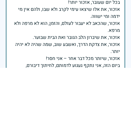
אזכור, את אלו שיצאו עימי לקרב ולא שבו, ולהם אין מי
אזכור, שהכאב לא יעבור לעולם, והזמן, הוא לא מרפה ולא
אזכור, את צדקת הדרך, ואשבע שוב, שמה שהיה לא יהיה
ביום הזה, אני נתקף געגוע לדמותם, לחיתוך דיבורם,
ומדליק נר לזיכרון דרכם ומורשתם!
אלוף דדו בר כליפא - ראש אגף כוח האדם בצה"ל
בכאב, בהצדעה ובתקווה אני מתכבד להדליק נר זיכרון זה.
השנה, כשאנו נלחמים במלחמה ארוכה, רב זירתית וצודקת,