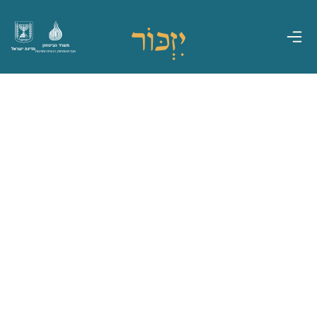
משרד הביטחון
מדינת ישראל
אגף משפחות, הנצחה ומורשת