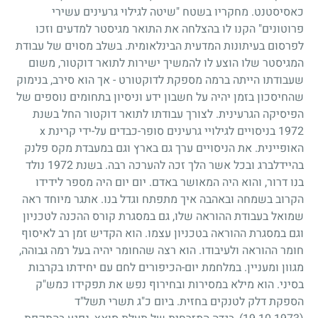
כאסיסטנט. מחקריו בשטח "שיטה לגילוי גרעינים עשירי
פרוטונים" הקנו לו בהצלחה את התואר מגיסטר למדעים וזכו
לפרסום בעיתונות המדעית הבינלאומית. בשלב מסוים של עבודת
המגיסטר שלו הוצע לו להמשיך ישירות לתואר דוקטור, משום
שעבודתו הייתה ברמה מספקת לדוקטורט
-
אך הוא סירב, בנימוק
שהחיסכון בזמן יהיה על חשבון ידע וניסיון בתחומים נוספים של
הפיסיקה הגרעינית. לצורך עבודתו לתואר דוקטור החל בשנת
1972
בניסויים לגילויי גרעינים סופר-כבדים על-ידי קרינת
x
האופיינית. את הניסויים ערך גם בארץ וגם במעבדת מקס פלנק
בהיידלברג ובכל אשר הלך זכה להערכה רבה. בשנת
1972
נולד
בנו דרור, והוא היה המאושר באדם. יום יום היה מספר לידידו
הקרוב בשמחה ובאהבה איך מתפתח וגדל בנו. אתגר מיוחד ראה
שמואל בעבודת ההוראה שלו, גם במסגרת קורס ההכנה לטכניון
וגם במסגרת ההוראה בטכניון עצמו. הוא הקדיש זמן רב לאיסוף
חומר ההוראה ולעיבודו. הוא רצה שהחומר יהיה בעל רמה גבוהה,
מגוון ומעניין. במלחמת יום-הכיפורים לחם עם יחידתו בקרבות
בסיני. הוא מילא במסירות ובחירוף נפש את תפקידו כמש"ק
הספקת דלק לטנקים בחזית. ביום כ"ג תשרי תשל"ד