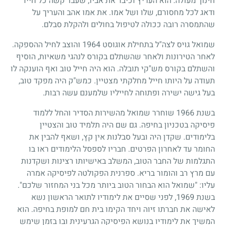
חינוך מעולה. הוא העריץ וכיבד את אביו, שעבד קשה כל חייו
ודאג לכל מחסורם, שלו ושל אמו. את אמו אהב והעריך על
שהתמסרה רובה ככולה לטיפול בחולים ולהקלת סבלם.
שמואל גויס לצה"ל בתחילת אוגוסט
1964
והוצב לחיל ההספקה.
לאחר הטירונות ולאחר שהשתלם בקורס לנהגי משאיות, הוסיף
והשתלם בקורס מש"קי תובלה. הוא היה חייל טוב ואף הוענקה לו
תעודה על היותו חייל מחלקתי מצטיין. כמש"ק היה מפקד טוב,
בעל גישה ישירה ופתוחה לחייליו שלמענם עשה רבות.
בשנת
1966
שוחרר שמואל מהשירות הסדיר והחל ללמוד
פיסיקה בטכניון בחיפה. גם שם היה תלמיד טוב והצטיין
בלימודים. שקדן היה ובעל סבלנות אין קץ, ושאף להבין את
החומר עד לאחרון הפרטים. חבריו לספסל הלימודים ראו בו
התגלמות של החבר הטוב, המשלב באישיותו רצינות ושקדנות
עם מרץ רב והומור בריא. ספרנית הפקולטה לפיסיקה אמרה
עליו: "שמואל הוא הבחור הטוב ביותר מכל בני המחזור שלכם".
בשנת
1969
, לפני שסיים את לימודיו לתואר הראשון נשא
לאישה את חברתו זיוה ויחד הקימו בית חם למופת בחיפה. הוא
המשיך את לימודיו בנושא הפיסיקה הגרעינית ובו בזמן שימש