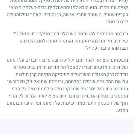
(19.10.1973)
, בגדה המזרחית של תעלת סואץ, נפגע בהתקפת
קטיושות ונהרג. הוא הובא למנוחת-עולמים בבית-העלמין הצבאי
בקרית-שאול. השאיר אחריו אישה, בן והורים. לאחר נופלוהועלה
לדרגת סמל.
במכתב תנחומים למשפחה השכולה כתב מפקדו: "שמואל ז"ל
שירת ביחידתנו מאז הקמתה ואתנו התאמן ולחם. הכרנוהו
וכבדנוהו כחבר וכחייל".
משפחתו הוציאה לאור חוברת לזכרו ובה מדברי חברים על דמותו
ועל דרכו המדעית
;
חבריו לספסל הלימודים תרמו גביע ספורט
נודד לזכרו
;
האגודה הישראלית לפיסיקה הקימה קרן מילגות
על-שם המדענים שנפלו במלחמה, וביניהם שמואל ז"ל
;
גם דורשי
הטכניון בישראל יסדו על-שמו קרן מלגות לסטודנטים בלימודי
מוסמכים
;
בעלון הטכניון ובחוברת שהוציא לאור המדור ללימודי
חוץ של הטכניון התפרסמו רשימות על דמותו ועל הישגיו בתחום
המדע.