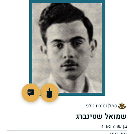
44165
סמל
חטיבת גולני
שמואל שטינברג
בן שרה ואריה
נפל ביום