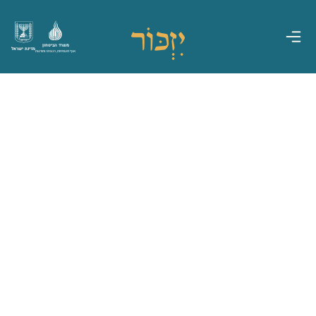
משרד הביטחון
מדינת ישראל
אגף משפחות, הנצחה ומורשת