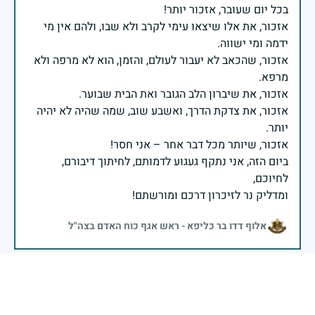
אזכור, את אלו שיצאו עימי לקרב ולא שבו, ולהם אין מי
אזכור, שהכאב לא יעבור לעולם, והזמן, הוא לא מרפה ולא
אזכור, את צדקת הדרך, ואשבע שוב, שמה שהיה לא יהיה
ביום הזה, אני נתקף געגוע לדמותם, לחיתוך דיבורם,
ומדליק נר לזיכרון דרכם ומורשתם!
אלוף דדו בר כליפא - ראש אגף כוח האדם בצה"ל
בכאב, בהצדעה ובתקווה אני מתכבד להדליק נר זיכרון זה.
השנה, כשאנו נלחמים במלחמה ארוכה, רב זירתית וצודקת,