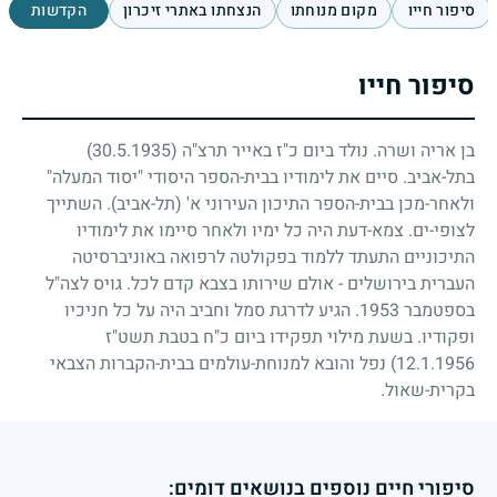
סיפור חייו
מקום מנוחתו
הנצחתו באתרי זיכרון
הקדשות
סיפור חייו
בן אריה ושרה. נולד ביום כ"ז באייר תרצ"ה
(30.5.1935)
בתל-אביב. סיים את לימודיו בבית-הספר היסודי "יסוד המעלה"
ולאחר-מכן בבית-הספר התיכון העירוני א' (תל-אביב). השתייך
לצופי-ים. צמא-דעת היה כל ימיו ולאחר סיימו את לימודיו
התיכוניים התעתד ללמוד בפקולטה לרפואה באוניברסיטה
העברית בירושלים
-
אולם שירותו בצבא קדם לכל. גויס לצה"ל
בספטמבר
1953
. הגיע לדרגת סמל וחביב היה על כל חניכיו
ופקודיו. בשעת מילוי תפקידו ביום כ"ח בטבת תשט"ז
12.1.1956
) נפל והובא למנוחת-עולמים בבית-הקברות הצבאי
בקרית-שאול.
סיפורי חיים נוספים בנושאים דומים: