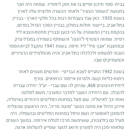
בבית- ספר תיכון וסיים בו את חוק לימודיו. שמחה היה חבר
בתנועת "השומר הצעיר" ולאחר הכשרה חלוצית עלה לארץ
בשנת
1935
. כאן עבד בעבודות רבות בכל חלקי הארץ - בבניין
בתל-אביב, ביישור חולות בחולון, בבניין הסכר הגדול בסדום,
בהקמת בניין המשטרה על הר-כנען ובבניין מחנות-הצבא ליד
רפיח. שמחה הצטרף ל"הגנה" והשתתף בשמירה במגדל-צדק
ובמחצבת "אבן- סיד" ליד חיפה. בשנת
1941
נתקבל לבית-הספר
הגבוה למשפט ולכלכלה בתל-אביב והיה מהתלמידים הרציניים
והמעמיקים שבו.
בשנת
1942
התגייס לצבא הבריטי - חודשים מעטים לאחר
ניתוח-כליות קשה ולמרות אייסור הרופאים. צורף
ליחידת-הנהגים
468
, שניתן לה שם עברי - יע"ל: יחידה עברית
להובלה. עם היחידה הועבר למדבר המערבי, משם למלטה
ואחר-כך לאיטליה. שם פעל במחנות הפליטים היהודים באיטליה,
אירגן וניהל את מחנה הנוער "סנטה מריה", היה הראשון שהצליח
להסתנן לאוסטריה ושם טיפל במחנות הפליטים ובהעפלה. היה
פעיל גם בזלצבורג, ששימשה מרכז לגולת אירופה. במשך השנים
שלאחר-מכן היה לפטרון ודואג לנוער שסייע להעלותו ארצה.