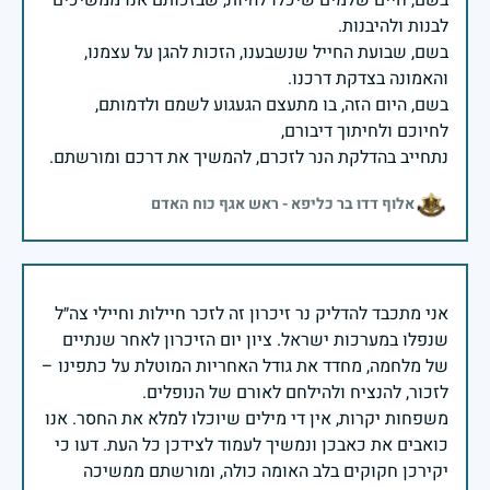
בשם, שבועת החייל שנשבענו, הזכות להגן על עצמנו,
בשם, היום הזה, בו מתעצם הגעגוע לשמם ולדמותם,
נתחייב בהדלקת הנר לזכרם, להמשיך את דרכם ומורשתם.
אלוף דדו בר כליפא - ראש אגף כוח האדם
אני מתכבד להדליק נר זיכרון זה לזכר חיילות וחיילי צה״ל
שנפלו במערכות ישראל. ציון יום הזיכרון לאחר שנתיים
של מלחמה, מחדד את גודל האחריות המוטלת על כתפינו –
משפחות יקרות, אין די מילים שיוכלו למלא את החסר. אנו
כואבים את כאבכן ונמשיך לעמוד לצידכן כל העת. דעו כי
יקירכן חקוקים בלב האומה כולה, ומורשתם ממשיכה