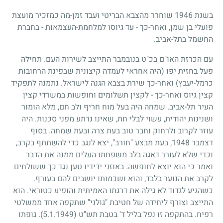
בשנת
1946
שוחרר מהצבא הבריטי ועבד זמן-מה כמזכיר מועצת
פועלי בן שמן, ואחר-כך - עד גיוסו למלחמת-העצמאות - בחברת
החשמל בתל-אביב.
עם הכרזת האו"ם בכ"ט בנובמבר התייצב לשירות העם. תחילה
פעל בחזית יפו (היה אחראי לעמדה קיצונית שבפינת הרחובות
כרמל-יעבץ) ואחר-כך שירת בצבא הגנה לישראל. נתמנה לתפקיד
קצין גיוס ואחר-כך - לקצין תשלומים וחופשות במשרדי קצין
העיר תל-אביב. שמחה היה בעל מוח חריף ולב חם, מלא הומור
ושנינות יהודית, עשוי לבלי חת, שאינו נרתע מפני סכנות. היה
עוזר לקרוב ולרחוק וחבר טוב בעת צרה ובעת שמחה. בסוף
דצמבר
1948
, בעת מבצע "חורב", יצא לנגב כדי להשתתף בקרב,
וכדי שלא לעורר דאגה בלב משפחתו העלים ממנה את הדבר
ואמר כי הוא יוצא לחופשה. באוזני ידידיו טען נגד כך ששולחים
לקרב את הנוער בלבד, והוא ושכמותו יושבים להם בעורף.
כשהגיע לגדוד לא גילה את דרגתו האמיתית והופיע כטוראי. הוא
התייצב וצורף ליחידה של חטיבת "גולני" שתקפה אחד ממשלטי
רפיח. בהתקפה זו נפל בליל ד' בטבת תש"ט
(5.1.1949)
. גופתו