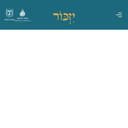
משרד הביטחון
מדינת ישראל
אגף משפחות, הנצחה ומורשת