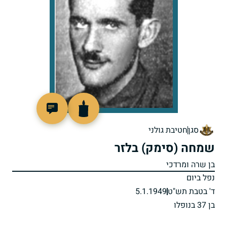
90275
סגן
חטיבת גולני
שמחה (סימק) בלזר
בן שרה ומרדכי
נפל ביום
ד' בטבת תש"ט
5.1.1949
בן 37 בנופלו