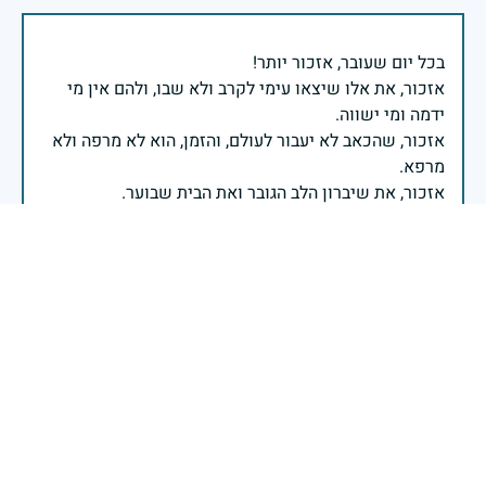
אזכור, את אלו שיצאו עימי לקרב ולא שבו, ולהם אין מי
אזכור, שהכאב לא יעבור לעולם, והזמן, הוא לא מרפה ולא
אזכור, את צדקת הדרך, ואשבע שוב, שמה שהיה לא יהיה
ביום הזה, אני נתקף געגוע לדמותם, לחיתוך דיבורם,
ומדליק נר לזיכרון דרכם ומורשתם!
אלוף דדו בר כליפא - ראש אגף כוח האדם בצה"ל