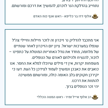
נתחייב בהדלקת הנר לזכרם, להמשיך את דרכם ומורשתם.
אלוף דדו בר כליפא - ראש אגף כוח האדם
אני מתכבד להדליק נר זיכרון זה לזכר חיילות וחיילי צה״ל
שנפלו במערכות ישראל. ציון יום הזיכרון לאחר שנתיים
של מלחמה, מחדד את גודל האחריות המוטלת על כתפינו –
משפחות יקרות, אין די מילים שיוכלו למלא את החסר. אנו
כואבים את כאבכן ונמשיך לעמוד לצידכן כל העת. דעו כי
יקירכן חקוקים בלב האומה כולה, ומורשתם ממשיכה
יהי זכר הנופלים ברוך.
רב אלוף אייל זמיר - ראש המטה הכללי