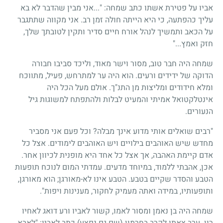
אביו על פטירת אשתו כתב שמחה: "...אני מבין שהדבר לא בא
עליך כהפתעה, כי היא הייתה חולה זמן רב. אני מקווה שתתגבר
על הכאב ותמשיך לנהל אורח חיים סדיר ותקין לטובתך שלך,
חזק ואמץ..."
שמחה היה חבר טוב, מסור וישר מאוד, וליכד סביבו חבורה
הדוקה של ידידים ורעים. הוא היה ער למתרחש, פעיל, מתווכח
ומלא חידודים ומליצות מן התנ"ך. אולם מעל הכל היה
אינטלקטואל אמיתי והמעיט לבלות ולהתפתח למשוגות גיל
הנעורים.
"רבים שואלים אותי מדוע אינך מבלה? וכל פעם אני מסביר
מחדש שיש האוהבים בילויים ויש האוהבים לימודים. אצל כל
אדם קיימת האהבה, אך אצל כל אחד היא מופנית לכיוון אחר.
אכן, אהבתי ללמוד, במיוחד מדעים. עמדתי המום לנוכח תופעות
הטבע והסדר שקיים בטבע. הטבע אינו לא-מאורגן
;
הוא מאורגן,
ותופעותיו, במידה ואתה מעמיק לחקור, מענינות ויפות".
שמחה היה בן נאמן ומסור לאמו, קשור לאביו ורע דואג לאחיו
רון. ערב צאתו לקרב בחרמון (שם גם נפצע) כתב לאביו: "לאבא