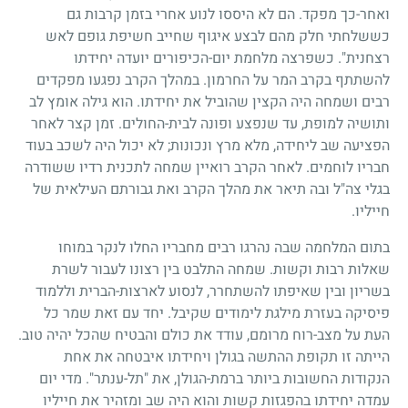
ואחר-כך מפקד. הם לא היססו לנוע אחרי בזמן קרבות גם
כששלחתי חלק מהם לבצע איגוף שחייב חשיפת גופם לאש
רצחנית". כשפרצה מלחמת יום-הכיפורים יועדה יחידתו
להשתתף בקרב המר על החרמון. במהלך הקרב נפגעו מפקדים
רבים ושמחה היה הקצין שהוביל את יחידתו. הוא גילה אומץ לב
ותושיה למופת, עד שנפצע ופונה לבית-החולים. זמן קצר לאחר
הפציעה שב ליחידה, מלא מרץ ונכונות
;
לא יכול היה לשכב בעוד
חבריו לוחמים. לאחר הקרב רואיין שמחה לתכנית רדיו ששודרה
בגלי צה"ל ובה תיאר את מהלך הקרב ואת גבורתם העילאית של
חייליו.
בתום המלחמה שבה נהרגו רבים מחבריו החלו לנקר במוחו
שאלות רבות וקשות. שמחה התלבט בין רצונו לעבור לשרת
בשריון ובין שאיפתו להשתחרר, לנסוע לארצות-הברית וללמוד
פיסיקה בעזרת מילגת לימודים שקיבל. יחד עם זאת שמר כל
העת על מצב-רוח מרומם, עודד את כולם והבטיח שהכל יהיה טוב.
הייתה זו תקופת ההתשה בגולן ויחידתו איבטחה את אחת
הנקודות החשובות ביותר ברמת-הגולן, את "תל-ענתר". מדי יום
עמדה יחידתו בהפגזות קשות והוא היה שב ומזהיר את חייליו