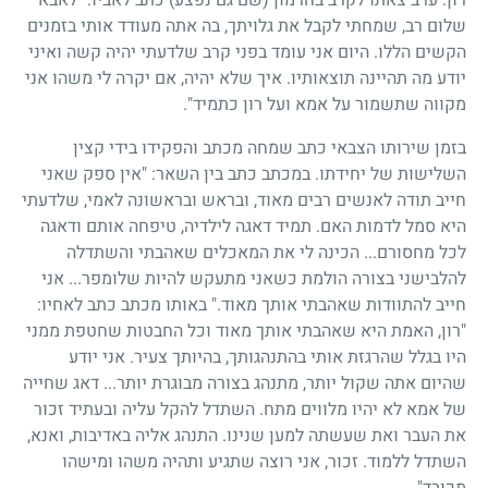
שלום רב, שמחתי לקבל את גלויתך, בה אתה מעודד אותי בזמנים
הקשים הללו. היום אני עומד בפני קרב שלדעתי יהיה קשה ואיני
יודע מה תהיינה תוצאותיו. איך שלא יהיה, אם יקרה לי משהו אני
מקווה שתשמור על אמא ועל רון כתמיד".
בזמן שירותו הצבאי כתב שמחה מכתב והפקידו בידי קצין
השלישות של יחידתו. במכתב כתב בין השאר: "אין ספק שאני
חייב תודה לאנשים רבים מאוד, ובראש ובראשונה לאמי, שלדעתי
היא סמל לדמות האם. תמיד דאגה לילדיה, טיפחה אותם ודאגה
לכל מחסורם... הכינה לי את המאכלים שאהבתי והשתדלה
להלבישני בצורה הולמת כשאני מתעקש להיות שלומפר... אני
חייב להתוודות שאהבתי אותך מאוד." באותו מכתב כתב לאחיו:
"רון, האמת היא שאהבתי אותך מאוד וכל החבטות שחטפת ממני
היו בגלל שהרגזת אותי בהתנהגותך, בהיותך צעיר. אני יודע
שהיום אתה שקול יותר, מתנהג בצורה מבוגרת יותר... דאג שחייה
של אמא לא יהיו מלווים מתח. השתדל להקל עליה ובעתיד זכור
את העבר ואת שעשתה למען שנינו. התנהג אליה באדיבות, ואנא,
השתדל ללמוד. זכור, אני רוצה שתגיע ותהיה משהו ומישהו
מכובד".