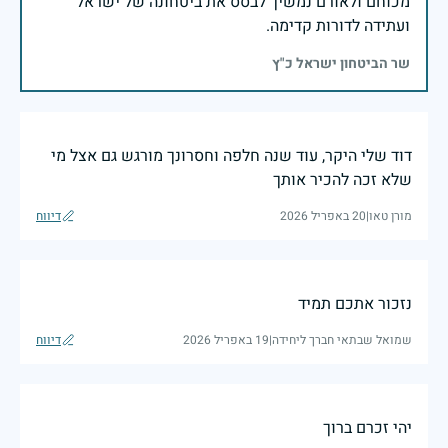
מכוחם ולאורם נמשיך לבסס את ביטחונה של ישראל
ועתידה לדורות קדימה.
שר הביטחון ישראל כ"ץ
דוד שלי היקר, עוד שנה חלפה וחסרונך מורגש גם אצל מי
שלא זכה להכיר אותך
מורן טאו
|
20 באפריל 2026
דיווח
נזכור אתכם תמיד
שמואל שבתאי חברך ליחידה
|
19 באפריל 2026
דיווח
יהי זכרם ברוך