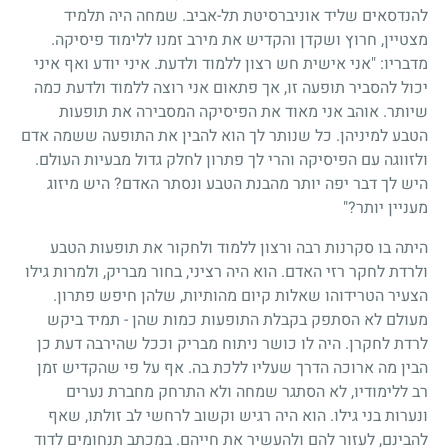
להנדסאים שליד אוניברסיטת תל-אביב. שמחה היה תלמיד
מצטיין, חרוץ ושקדן והקדיש את מירב זמנו ללימוד פיסיקה.
מדבריו: "אני אישית חש רצון ללמוד ולדעת. איני יודע ואף איני
יכול להסביר תופעה זו, אך פתאום אני רוצה ללמוד ולדעת כמה
שיותר. אוהב אני מאוד את הפיסיקה המסבירה את תופעות
הטבע למיניהן. כל שנותר לך הוא להבין את התופעה ששמה אדם
ולזווגה עם הפיסיקה והרי לך פתרון לחלק גדול מבעיות העולם.
היש לך דבר יפה יותר מהבנת הטבע ונסתר האדם? היש מיזוג
מעניין יותר?"
היתה בו סקרנות רבה ורצון ללמוד ולחקור את תופעות הטבע
ולרדת לחקר רזי האדם. הוא היה רציני, בחור מבריק, ולמרות גילו
הצעיר הטרידוהו שאלות קיום מהותיות, שלהן חיפש פתרון.
מעולם לא הסתפק בקבלת התופעות כמות שהן - תמיד ביקש
לרדת לחקרן. היה לו כושר ניתוח מבריק וככל שהירבה דעת כן
הבין מה ארוכה הדרך שעליו ללכת בה. אף על פי שהקדיש זמן
רב ללימודיו, לא הסתגר שמחה ולא התרחק מחברת נערים
ונערות בני גילו. הוא היה רגיש וקשוב לרחשי לב זולתו, שאף
להבינם, לעזור להם ולהעשיר את חייהם. במכתב תנחומים לדוד