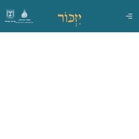
משרד הביטחון
מדינת ישראל
אגף משפחות, הנצחה ומורשת