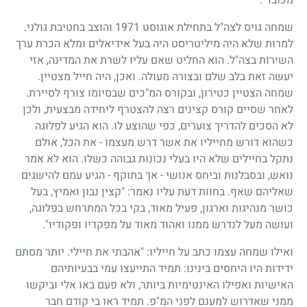
שמחה גויס לצה"ל בתחילת אוגוסט
1971
והוצב בחטיבת גולני.
למרות שלא היה מיליטריסט היה בעל אידיאלים ומלא הכרת ערך
השירות בצה"ל. הוא החליט שאם עליו לשרת את המדינה, אזי
יעשה זאת בלב שלם ובצורה מעולה. ואכן, היה חייל מצטיין.
שמחה הצטיין כטירון, ובקורס המ"כים שבסיומו צורף לסיירת.
לאחר שסיים קורס קצינים רצה להצטרף ליחידה מבצעית, ולכן
לא הסכים להדריך צוערים, כפי שהוצע לו. הוא הגיע לפלוגה
כשהוא דורש מחייליו את אשר דרש מעצמו - את הכל, אולם
נתקל בחיילים שלא היו בעלי נכונות גבוהה כשלו. הוא לא אמר
נואש, ובסבלנות וביחס אנושי - אך בתוקף - הגיע עמם להישגים
שאליהם שאף. בחוות דעת עליו נאמר: "קצין נבון ואמיץ, בעל
כושר מנהיגות וארגון, פעיל מאוד, בקי בכל המתרחש בפלוגה,
ועושה מעל לנדרש ממנו ואהוד מאוד על מפקדיו ופקודיו".
ואילו שמחה עצמו כתב על חייליו: "אהבתי את חיילי. יותר מסתם
ידידות היו היחסים בינינו: תמיד התייעצו עמי בבעיותיהם
האישיות ואפילו האינטימיות ביותר, ולא פעם באו אלי וביקשו
ממני שאדרוש למענם לפני המ"פ. תמיד ראו בי קודם חבר