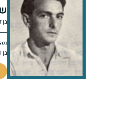
שמ
בן ד
נפל 
בן 41 בנופלו
44035