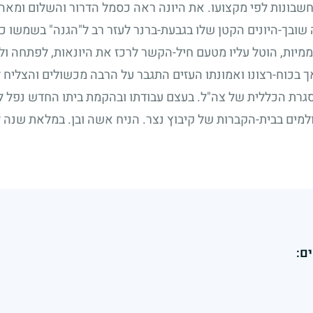
שבונות לפי מקצועו. את היונה ראה כסמל הדרור והשלום ומאהב
שובך-היונים הקטן שלו בגבעת-ברנר לעזר רב ל"הגנה" בשמשו כ
מיות, הוטל עליו מטעם חיל-הקשר לרכז את היונאות, לפתחה ו
בכוח-רצונו ואמונתו העזים התגבר על הרבה מכשולים והצליח ל
סגרת הכללית של צה"ל. בעצם עבודתו ובהקמת ביתו החדש נפל ל
למים בבית-הקברות של קיבוץ נצר. הניח אשה ובן. במלאת שנה ל
ם: