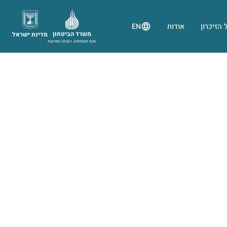
 הזיכרון
אודות
EN
משרד הביטחון
מדינת ישראל
אגף משפחות, הנצחה ומורשת