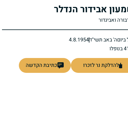
עון אבידור הנדלר
בורה ואביגדור
ביום
ה' באב תשי"ד
4.8.1954
להדלקת נר לזכרו
כתיבת הקדשה