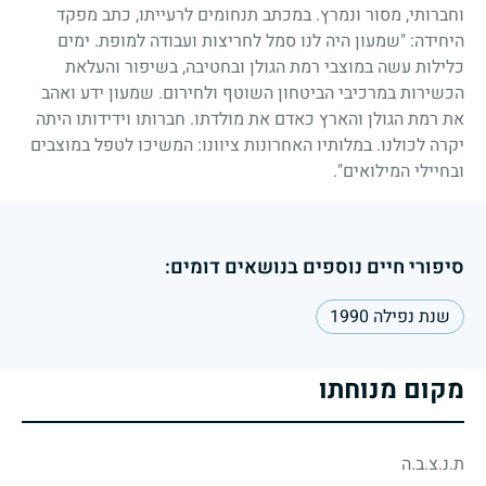
וחברותי, מסור ונמרץ. במכתב תנחומים לרעייתו, כתב מפקד
היחידה: "שמעון היה לנו סמל לחריצות ועבודה למופת. ימים
כלילות עשה במוצבי רמת הגולן ובחטיבה, בשיפור והעלאת
הכשירות במרכיבי הביטחון השוטף ולחירום. שמעון ידע ואהב
את רמת הגולן והארץ כאדם את מולדתו. חברותו וידידותו היתה
יקרה לכולנו. במלותיו האחרונות ציוונו: המשיכו לטפל במוצבים
ובחיילי המילואים".
סיפורי חיים נוספים בנושאים דומים:
שנת נפילה 1990
מקום מנוחתו
ת.נ.צ.ב.ה