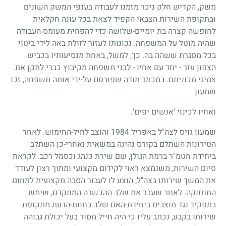
משק, הקדיש חלק ניכר מזמנו לעבודה בענפי המשק השונים
ובתקופת השירות הצבאי הקפיד לצאת בכל עונה חקלאית
לחופשה קצרה בת יומיים-שלושה כדי להפחית מעומס העבודה
שהיה מוטל על המשפחה. נכונותו לעזור לזולת באה לידי ביטוי
בכל מסגרת ששהה בה. כך, למשל, באחת מנסיעותיו בכביש
הצפון עזר - יחד עם אחיו - לבני משפחה מקיבוץ כברי לתקן את
צמיגי מכוניתם. במכתב תודה שפורסם על-ידי אותה משפחה, זכו
שמעון
ואחיו לכינוי 'אנשים יפים'.
שמעון גויס לצה"ל באפריל
1984
והוצב לחיל-החימוש. לאחר
הטירונות השתלם בקורס נהיגה במשאית ואחרי-כן השתלב
ביחידת חטמ"ר ברמת הגולן, שם שירת כנהג וכסמל רכב. לקראת
סיום השירות, משנמצא ראוי לקידום מקצועי ומתוך רצון לעודד
את המשך שירותו בצה"ל, הוצע לו לעבור הסבה מקצועית לתחום
התחזוקה. לאחר שעבר את שלב ההכשרה המתקדם, שימש
בתפקיד נגד מוצבים ביחידת-האם שלו. בחוות-הדעת מתקופת
שירותו בקבע, נכתב עליו כי היה חייל מסור בעל יכולת גבוהה