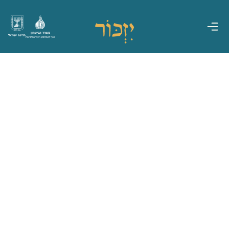
משרד הביטחון
מדינת ישראל
אגף משפחות, הנצחה ומורשת