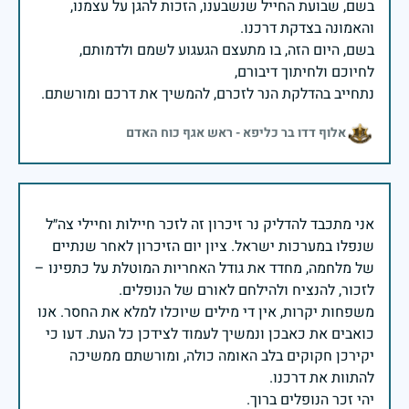
בשם, שבועת החייל שנשבענו, הזכות להגן על עצמנו,
בשם, היום הזה, בו מתעצם הגעגוע לשמם ולדמותם,
נתחייב בהדלקת הנר לזכרם, להמשיך את דרכם ומורשתם.
אלוף דדו בר כליפא - ראש אגף כוח האדם
אני מתכבד להדליק נר זיכרון זה לזכר חיילות וחיילי צה״ל
שנפלו במערכות ישראל. ציון יום הזיכרון לאחר שנתיים
של מלחמה, מחדד את גודל האחריות המוטלת על כתפינו –
משפחות יקרות, אין די מילים שיוכלו למלא את החסר. אנו
כואבים את כאבכן ונמשיך לעמוד לצידכן כל העת. דעו כי
יקירכן חקוקים בלב האומה כולה, ומורשתם ממשיכה
יהי זכר הנופלים ברוך.