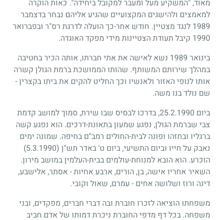
מאוד, "המשקיע מעל ומעבר למקובל ביחידה". כאות הוקרה
למאמצים ולהישגים המקצועיים שהגיע אליהם נבחר בדצמבר
1989
לנגד מצטיין. חודש אחר-כך הועלה לדרגת רס"ר ובפברואר
1990
קיבל תעודת הצטיינות מידי מפקד האוגדה.
בינואר
1989
נשא לאישה את אתי חברתו, אותה הכיר בחטיבה
במהלך שירותם המשותף. שהותו הממושכת ברמת הגולן קשרה
אותו לנופי האזור ולאנשיו וכך החליט להקים את ביתו בקצרין -
שם נולד בנו משה.
ביום
25.2.1990
, בדרכו לבסיס שבו שירת, סמוך למושב קדמת
צבי שברמת הגולן, נפגע שמעון בתאונת-דרכים. הוא נפגע קשה
ברגליו ובחזהו ופונה לבית-החולים רמב"ם בחיפה. שמונה ימים
נאבק על חייו וביום התשיעי, ביום ט' באדר תש"ן
(5.3.1990)
הוכרע. הוא הובא למנוחת-עולמים בבית-העלמין במושב מירון.
השאיר אחריו אישה, בן, הורים, ארבע אחיות - אסתר, אלישבע,
דינה ורוז ושלושה אחים - עמרם, שאול וקובי.
משפחתו הוציאה לזכרו חוברת ובה דברי חברים, מפקדים, ובני
משפחה. בכל דף מדפי החוברת ניכרת דמותו של אדם חביב