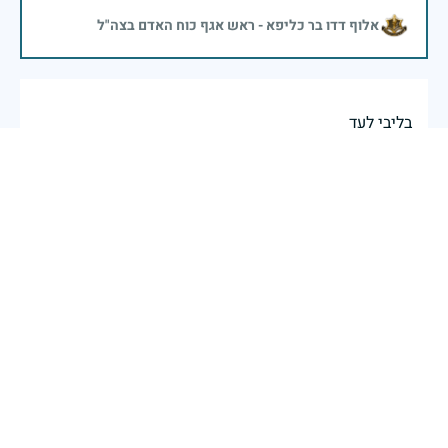
אלוף דדו בר כליפא - ראש אגף כוח האדם בצה"ל
בליבי לעד
אחותך
|
29 באפריל 2025
דיווח
יהי זכרך ברוך
29 באפריל 2025
דיווח
יהי זכרו ברוך
29 באפריל 2025
דיווח