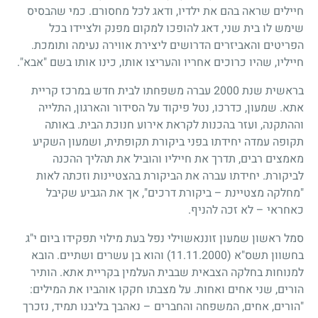
חיילים שראה בהם את ילדיו, ודאג לכל מחסורם. כמי שהבסיס
שימש לו בית שני, דאג להופכו למקום מפנק ולציידו בכל
הפריטים והאביזרים הדרושים ליצירת אווירה נעימה ותומכת.
חייליו, שהיו כרוכים אחריו והעריצו אותו, כינו אותו בשם "אבא".
בראשית שנת 2000 עברה משפחתו לבית חדש במרכז קריית
אתא. שמעון, כדרכו, נטל פיקוד על הסידור והארגון, התלייה
וההתקנה, ועזר בהכנות לקראת אירוע חנוכת הבית. באותה
תקופה עמדה יחידתו בפני ביקורת תקופתית, ושמעון השקיע
מאמצים רבים, תדרך את חייליו והוביל את תהליך ההכנה
לביקורת. יחידתו עברה את הביקורת בהצטיינות וזכתה לאות
"מחלקה מצטיינת – ביקורת דרכים", אך את הגביע שקיבל
כאחראי – לא זכה להניף.
סמל ראשון שמעון זוננאשוילי נפל בעת מילוי תפקידו ביום י"ג
בחשוון תשס"א
(11.11.2000)
והוא בן עשרים ושתיים. הובא
למנוחות בחלקה הצבאית שבבית העלמין בקריית אתא. הותיר
הורים, שני אחים ואחות. על מצבתו חקקו אוהביו את המילים:
"הורים, אחים, המשפחה והחברים – נאהבך בליבנו תמיד, נזכרך