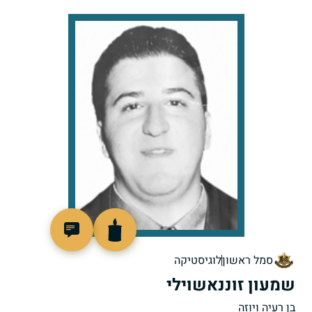
515750
סמל ראשון
לוגיסטיקה
שמעון זוננאשוילי
בן רעיה ויוזה