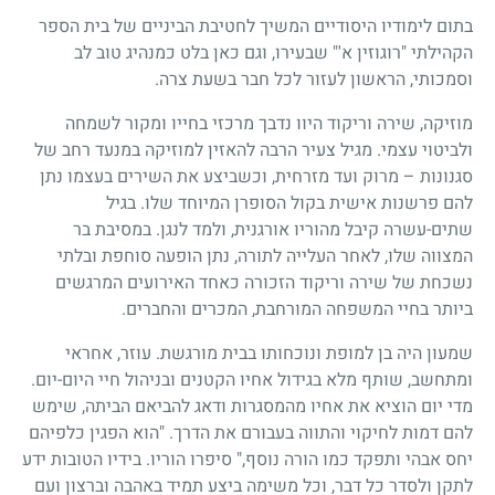
בתום לימודיו היסודיים המשיך לחטיבת הביניים של בית הספר
הקהילתי "רוגוזין א'" שבעירו, וגם כאן בלט כמנהיג טוב לב
וסמכותי, הראשון לעזור לכל חבר בשעת צרה.
מוזיקה, שירה וריקוד היוו נדבך מרכזי בחייו ומקור לשמחה
ולביטוי עצמי. מגיל צעיר הרבה להאזין למוזיקה במנעד רחב של
סגנונות – מרוק ועד מזרחית, וכשביצע את השירים בעצמו נתן
להם פרשנות אישית בקול הסופרן המיוחד שלו. בגיל
שתים-עשרה קיבל מהוריו אורגנית, ולמד לנגן. במסיבת בר
המצווה שלו, לאחר העלייה לתורה, נתן הופעה סוחפת ובלתי
נשכחת של שירה וריקוד הזכורה כאחד האירועים המרגשים
ביותר בחיי המשפחה המורחבת, המכרים והחברים.
שמעון היה בן למופת ונוכחותו בבית מורגשת. עוזר, אחראי
ומתחשב, שותף מלא בגידול אחיו הקטנים ובניהול חיי היום-יום.
מדי יום הוציא את אחיו מהמסגרות ודאג להביאם הביתה, שימש
להם דמות לחיקוי והתווה בעבורם את הדרך. "הוא הפגין כלפיהם
יחס אבהי ותפקד כמו הורה נוסף," סיפרו הוריו. בידיו הטובות ידע
לתקן ולסדר כל דבר, וכל משימה ביצע תמיד באהבה וברצון ועם