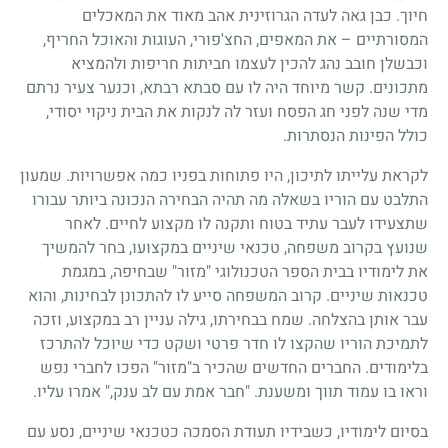
חיוך. כבן גאה לעדה הגרוזינית אהב מאוד את המאכלים
המסורתיים – את המאפים, החצ'פורי, העוגות והאוכל החריף,
וכבשלן חובב נהג להכין לעצמו חביתות חריפות ולהמציא
מתכונים. קשר מיוחד היה לו עם סבתא רבתא, וכנער צעיר נרתם
מדי שנה לפני חג הפסח ועזר לה לנקות את הבית ניקוי יסודי,
כולל הפינות הנסתרות.
לקראת עלייתו לתיכון, היו פתוחות בפניו כמה אפשרויות. שמעון
התלבט עם הוריו בשאלה מה תהיה הבחירה הנכונה ביותר עבורו
שתצעידו לעבר עתיד בטוח ותקנה לו מקצוע לחיים. לאחר
שנועץ בקרוב משפחה, טכנאי שיניים במקצועו, בחר להמשיך
את לימודיו בבית הספר הטכנולוגי "מזור" שבחיפה, במגמת
טכנאות שיניים. קרוב המשפחה סייע לו להתכונן לבחינות, והוא
עבר אותן בהצלחה. שמח בבחירתו, גילה עניין רב במקצוע, וזכה
לתמיכת הוריו שהקצו לו חדר פרטי ושקט כדי שיוכל להתרכז
בלימודים. החברים החדשים שהכיר ב"מזור" הפכו לחברי נפש
וראו בו עמוד תווך ומשענת. "חבר אמת עם לב ענק," אמרו עליו.
בסיום לימודיו, כשבידיו תעודת הסמכה כטכנאי שיניים, נסע עם