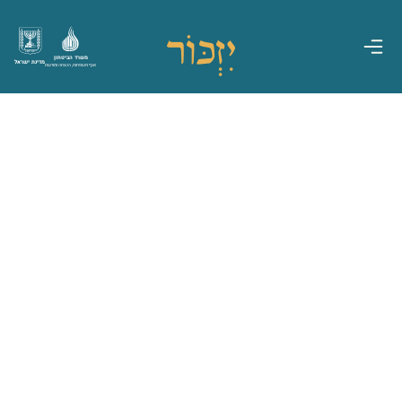
משרד הביטחון
מדינת ישראל
אגף משפחות, הנצחה ומורשת