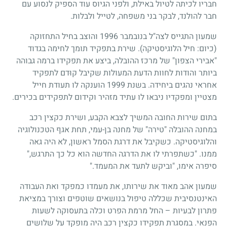
חבריו לכיתה לטיול באילת, ולפני הגיוס עוד הספיק לנסוע עם
חבר להולנד, לבקר בני משפחה, לטייל ולבלות.
שמעון התגייס לצה"ל בנובמבר 1996 והוצב בחיל התחזוקה
(כיום: חיל הלוגיסטיקה). שירת בתפקיד תומך לחימה בגדוד
"אבירי הצפון" של מרכז ההובלה, ביצע את תפקידו ברמה גבוהה
ביותר והודות לחוות הדעת המעולות שקיבל קוּדם לתפקיד
אחראי נהגים ביחידה. בשנת 1999 הוענקה לו תעודת חייל
מצטיין ומפקדיו ניבאו לו עתיד מזהיר וקידום לתפקידים בכירים.
בתום שירות החובה המשיך לצבא הקבע, ושירת כקצין רכב
במחנה ההובלה "טירה" של מחנה בן-עמי, תחת אגף הטכנולוגיה
והלוגיסטיקה. כשקיבל את דרגת הסמל ראשון, לא היה גאה
ממנו. "כשתפרתי לו את הדרגה החדשה הוא כל כך התרגש,"
סיפרה אימו, "וביקש לתעד את המעמד."
שמעון אהב מאוד את שירותו, את מעמדו כמפקד ואת העבודה
האינטנסיבית שכללה טיפול בנושאים שוטפים וצורך במציאת
פתרון לבעיות – החל מרמת הפרט וכלה בתעסוקה לשעות
הפנאי. במסגרת תפקידו כקצין רכב היה מופקד על שלושים