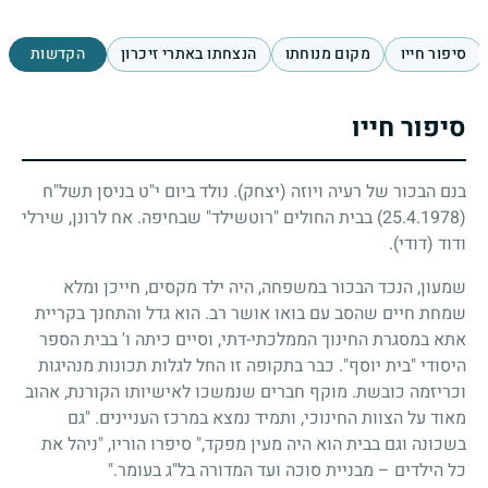
סיפור חייו
מקום מנוחתו
הנצחתו באתרי זיכרון
הקדשות
סיפור חייו
בנם הבכור של רעיה ויוזה (יצחק). נולד ביום י"ט בניסן תשל"ח
(25.4.1978)
בבית החולים "רוטשילד" שבחיפה. אח לרונן, שירלי
ודוד (דודי).
שמעון, הנכד הבכור במשפחה, היה ילד מקסים, חייכן ומלא
שמחת חיים שהסב עם בואו אושר רב. הוא גדל והתחנך בקריית
אתא במסגרת החינוך הממלכתי-דתי, וסיים כיתה ו' בבית הספר
היסודי "בית יוסף". כבר בתקופה זו החל לגלות תכונות מנהיגות
וכריזמה כובשת. מוקף חברים שנמשכו לאישיותו הקורנת, אהוב
מאוד על הצוות החינוכי, ותמיד נמצא במרכז העניינים. "גם
בשכונה וגם בבית הוא היה מעין מפקד," סיפרו הוריו, "ניהל את
כל הילדים – מבניית סוכה ועד המדורה בל"ג בעומר."