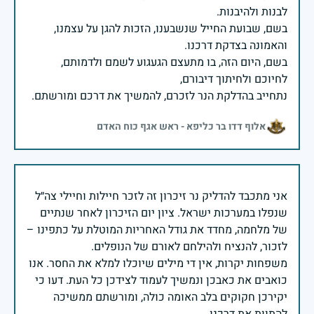
בשם, שבועת החייל שנשבענו, הזכות להגן על עצמנו,
בשם, היום הזה, בו מתעצם הגעגוע לשמם ולדמותם,
נתחייב בהדלקת הנר לזכרם, להמשיך את דרכם ומורשתם.
אלוף דדו בר כליפא - ראש אגף כוח האדם
אני מתכבד להדליק נר זיכרון זה לזכר חיילות וחיילי צה״ל
שנפלו במערכות ישראל. ציון יום הזיכרון לאחר שנתיים
של מלחמה, מחדד את גודל האחריות המוטלת על כתפינו –
משפחות יקרות, אין די מילים שיוכלו למלא את החסר. אנו
כואבים את כאבכן ונמשיך לעמוד לצידכן כל העת. דעו כי
יקירכן חקוקים בלב האומה כולה, ומורשתם ממשיכה