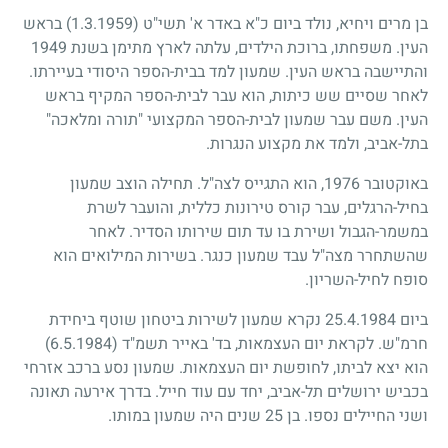
בן מרים ויחיא, נולד ביום כ"א באדר א' תשי"ט
(1.3.1959)
בראש
העין. משפחתו, ברוכת הילדים, עלתה לארץ מתימן בשנת
1949
והתיישבה בראש העין. שמעון למד בבית-הספר היסודי בעיירתו.
לאחר שסיים שש כיתות, הוא עבר לבית-הספר המקיף בראש
העין. משם עבר שמעון לבית-הספר המקצועי "תורה ומלאכה"
בתל-אביב, ולמד את מקצוע הנגרות.
באוקטובר
1976
, הוא התגייס לצה"ל. תחילה הוצב שמעון
בחיל-הרגלים, עבר קורס טירונות כללית, והועבר לשרת
במשמר-הגבול ושירת בו עד תום שירותו הסדיר. לאחר
שהשתחרר מצה"ל עבד שמעון כנגר. בשירות המילואים הוא
סופח לחיל-השריון.
ביום
25.4.1984
נקרא שמעון לשירות ביטחון שוטף ביחידת
חרמ"ש. לקראת יום העצמאות, בד' באייר תשמ"ד
(6.5.1984)
הוא יצא לביתו, לחופשת יום העצמאות. שמעון נסע ברכב אזרחי
בכביש ירושלים תל-אביב, יחד עם עוד חייל. בדרך אירעה תאונה
ושני החיילים נספו. בן
25
שנים היה שמעון במותו.