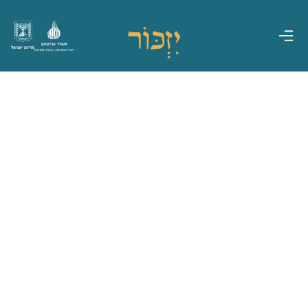
משרד הביטחון
מדינת ישראל
אגף משפחות, הנצחה ומורשת