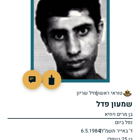
510766
טוראי ראשון
חיל שריון
שמעון פדל
בן מרים ויחיא
נפל ביום
ד' באייר תשמ"ד
6.5.1984
בן 25 בנופלו