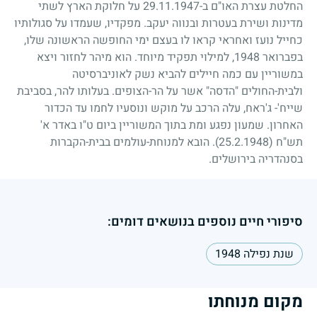
החלטת עצרת האו"ם ב-
29.11.1947
על חלוקת הארץ לשתי
מדינות ושירת בעטרות ובנווה יעקב. מפקדיו, שעמדו על סגולותיו
כחייל נועז ואחראי קראו לו בעצם ימי החופשה הראשונה שלו,
בפברואר
1948
, למילוי תפקיד מיוחד. הוא מיהר לחזור ויצא
במשוריין עם כמה חיילים להביא נשק לאוניברסיטה
ולבית-החולים "הדסה" אשר על הר-הצופים. בעלותו להר, בסביבת
שייח'- ג'ראח, עלה הרכב על מוקש ונוסעיו לחמו עד הכדור
האחרון. שמעון נפגע ומת בתוך המשוריין ביום ט"ו באדר א'
תש"ח
(25.2.1948)
. הובא למנוחת-עולמים בבית-הקברות
בסנהדריה בירושלים.
סיפורי חיים נוספים בנושאים דומים:
שנת נפילה 1948
מקום מנוחתו