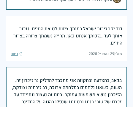
דוד יקר גיבור ישראל במותך ציוות לנו את החיים. נזכור
אותך לעד .בזכותך אנחנו כאן. תהייה נשמתך צרורה בצרור
החיים.
שולי
|
29 באפריל 2025
דיווח
בכאב, בהצדעה ובתקווה אני מתכבד להדליק נר זיכרון זה.
השנה, כשאנו נלחמים במלחמה ארוכה, רב זירתית וצודקת,
הזיכרון נושא משמעות עמוקה. ביום זה נעצור ונתייחד עם
זכרם של טובי בנינו ובנותינו שנפלו בהגנה על המדינה.
מורשתם היא המצפן שמתווה את דרכינו, והיא המעניקה
משפחות יקרות, אנו מרכינים ראשנו ומתחייבים שנעמוד