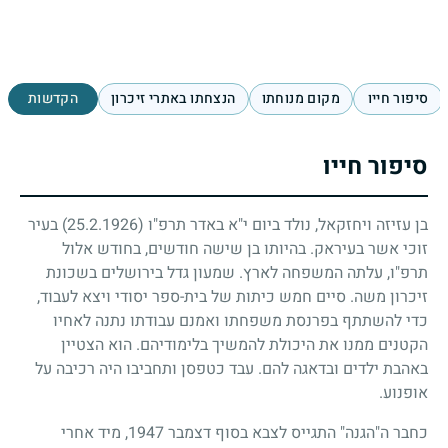
סיפור חייו
מקום מנוחתו
הנצחתו באתרי זיכרון
הקדשות
סיפור חייו
בן עזיזה ויחזקאל, נולד ביום י"א באדר תרפ"ו
(25.2.1926)
בעיר
זוכי אשר בעיראק. בהיותו בן שישה חודשים, בחודש אלול
תרפ"ו, עלתה המשפחה לארץ. שמעון גדל בירושלים בשכונת
זיכרון משה. סיים חמש כיתות של בית-ספר יסודי ויצא לעבוד,
כדי להשתתף בפרנסת משפחתו ואמנם עבודתו נתנה לאחיו
הקטנים ממנו את היכולת להמשיך בלימודיהם. הוא הצטיין
באהבת ילדים ובדאגה להם. עבד כטפסן ותחביבו היה רכיבה על
אופנוע.
כחבר ה"הגנה" התגייס לצבא בסוף דצמבר
1947
, מיד אחרי