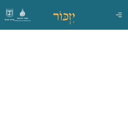
משרד הביטחון
מדינת ישראל
אגף משפחות, הנצחה ומורשת