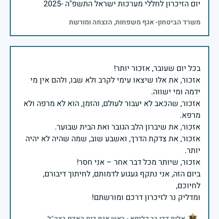
יום הזיכרון לחללי מערכות ישראל התשפ"ה -2025
משרד הביטחון- אגף משפחות, הנצחה ומורשת
אזכור, את אלו שיצאו עימי לקרב ולא שבו, ולהם אין מי
אזכור, שהכאב לא יעבור לעולם, והזמן, הוא לא מרפה ולא
אזכור, את צדקת הדרך, ואשבע שוב, שמה שהיה לא יהיה
ביום הזה, אני נתקף געגוע לדמותם, לחיתוך דיבורם,
ומדליק נר לזיכרון דרכם ומורשתם!
אלוף דדו בר כליפא - ראש אגף כוח האדם בצה"ל