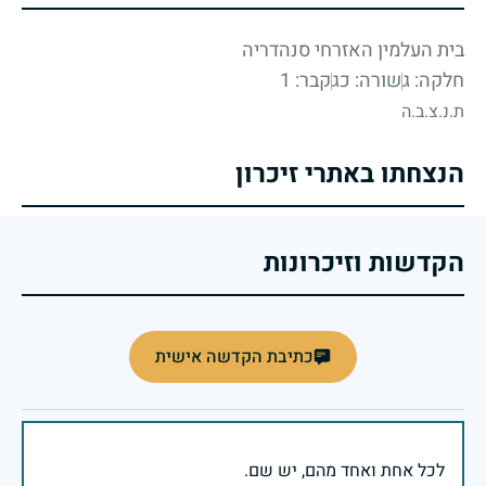
בית העלמין האזרחי סנהדריה
חלקה: ג
שורה: כג
קבר: 1
ת.נ.צ.ב.ה
הנצחתו באתרי זיכרון
הקדשות וזיכרונות
כתיבת הקדשה אישית