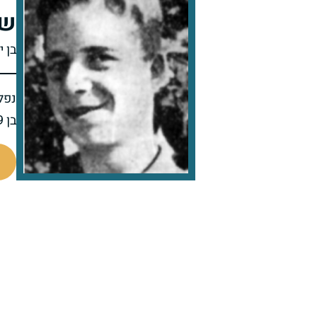
שמ
בן 
נפל 
בן 19 בנופלו
8181