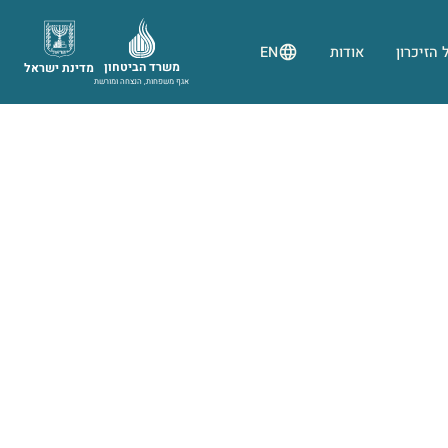
 הזיכרון
אודות
EN
משרד הביטחון
מדינת ישראל
אגף משפחות, הנצחה ומורשת