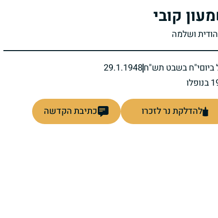
עון קובי
יהודית ושלמה
ביום
י"ח בשבט תש"ח
29.1.1948
להדלקת נר לזכרו
כתיבת הקדשה