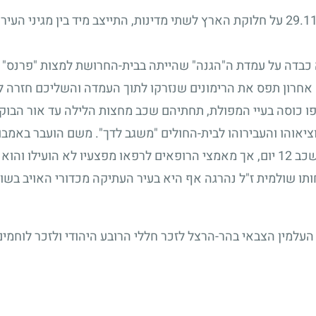
29.1
על חלוקת הארץ לשתי מדינות, התייצב מיד בין מגיני העיר
בדה על עמדת ה"הגנה" שהייתה בבית-החרושת למצות "פרנס" בע
 אחרון תפס את הרימונים שנזרקו לתוך העמדה והשליכם חזרה ל
ו כוסה בעיי המפולת, תחתיהם שכב מחצות הלילה עד אור הבוקר
וציאוהו והעבירוהו לבית-החולים "משגב לדך". משם הועבר באמבו
 שכב
12
יום, אך מאמצי הרופאים לרפאו מפצעיו לא הועילו והוא
ותו שולמית ז"ל נהרגה אף היא בעיר העתיקה מכדורי האויב בשוב
למין הצבאי בהר-הרצל לזכר חללי הרובע היהודי ולזכר לוחמי