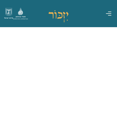
משרד הביטחון
מדינת ישראל
אגף משפחות, הנצחה ומורשת