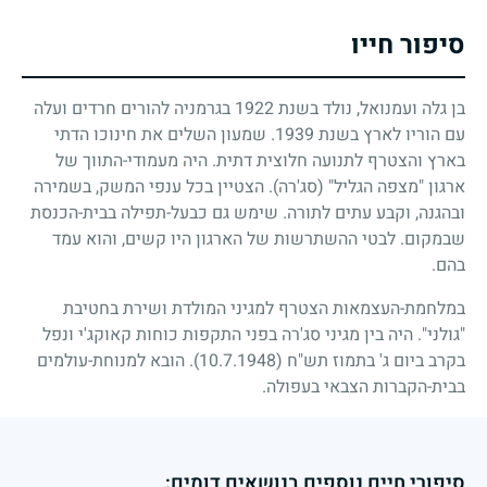
סיפור חייו
בן גלה ועמנואל, נולד בשנת
1922
בגרמניה להורים חרדים ועלה
עם הוריו לארץ בשנת
1939
. שמעון השלים את חינוכו הדתי
בארץ והצטרף לתנועה חלוצית דתית. היה מעמודי-התווך של
ארגון "מצפה הגליל" (סג'רה). הצטיין בכל ענפי המשק, בשמירה
ובהגנה, וקבע עתים לתורה. שימש גם כבעל-תפילה בבית-הכנסת
שבמקום. לבטי ההשתרשות של הארגון היו קשים, והוא עמד
בהם.
במלחמת-העצמאות הצטרף למגיני המולדת ושירת בחטיבת
"גולני". היה בין מגיני סג'רה בפני התקפות כוחות קאוקג'י ונפל
בקרב ביום ג' בתמוז תש"ח
(10.7.1948)
. הובא למנוחת-עולמים
בבית-הקברות הצבאי בעפולה.
סיפורי חיים נוספים בנושאים דומים: