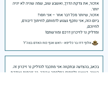
אזכור, את צדקת הדרך, ואשבע שוב, שמה שהיה לא יהיה
ביום הזה, אני נתקף געגוע לדמותם, לחיתוך דיבורם,
ומדליק נר לזיכרון דרכם ומורשתם!
אלוף דדו בר כליפא - ראש אגף כוח האדם בצה"ל
בכאב, בהצדעה ובתקווה אני מתכבד להדליק נר זיכרון זה.
השנה, כשאנו נלחמים במלחמה ארוכה, רב זירתית וצודקת,
הזיכרון נושא משמעות עמוקה. ביום זה נעצור ונתייחד עם
זכרם של טובי בנינו ובנותינו שנפלו בהגנה על המדינה.
מורשתם היא המצפן שמתווה את דרכינו, והיא המעניקה
משפחות יקרות, אנו מרכינים ראשנו ומתחייבים שנעמוד