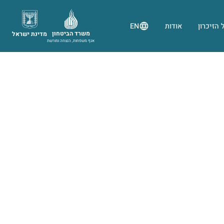
 הזיכרון
אודות
EN
משרד הביטחון
מדינת ישראל
אגף משפחות, הנצחה ומורשת