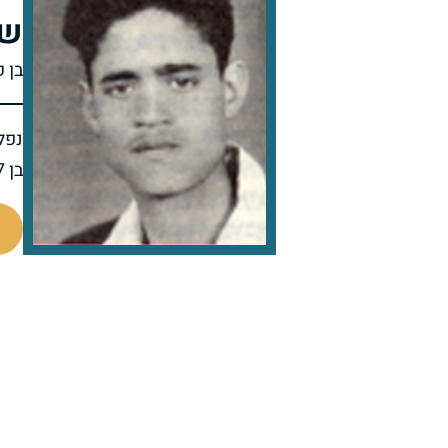
שמ
בן ק
נפל 
בן 17 בנופלו
44338