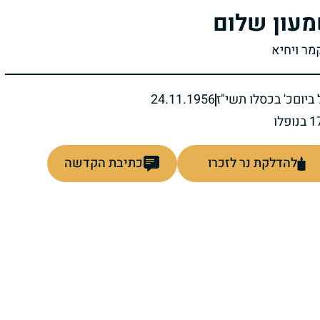
עון שלום
מר ויחיא
ביום
כ' בכסלו תשי"ז
24.11.1956
להדלקת נר לזכרו
כתיבת הקדשה