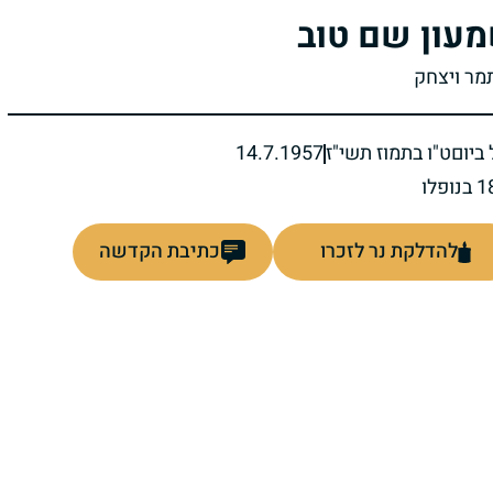
עון שם טוב
תמר ויצחק
ביום
ט"ו בתמוז תשי"ז
14.7.1957
להדלקת נר לזכרו
כתיבת הקדשה