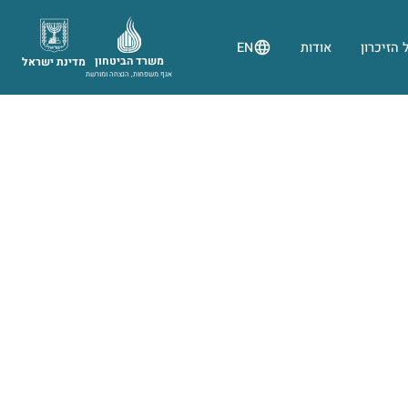
 הזיכרון
אודות
EN
משרד הביטחון
מדינת ישראל
אגף משפחות, הנצחה ומורשת