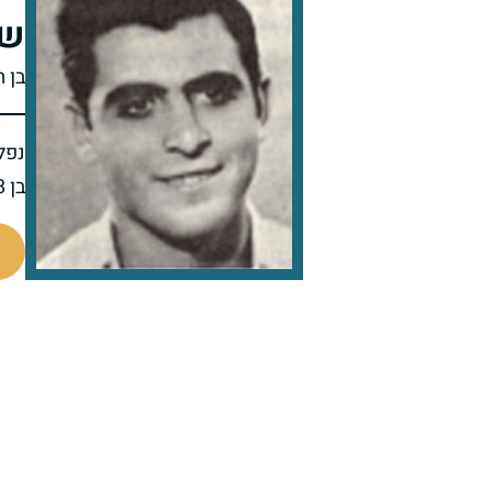
שמ
בן 
נפל 
בן 18 בנופלו
92263