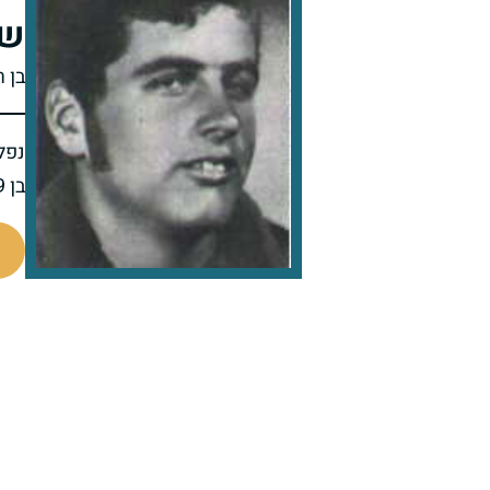
שנ
בן 
נפל 
בן 19 בנופלו
92637