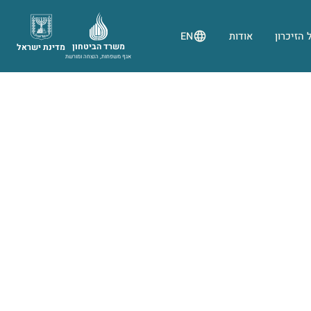
 הזיכרון
אודות
EN
משרד הביטחון
מדינת ישראל
אגף משפחות, הנצחה ומורשת