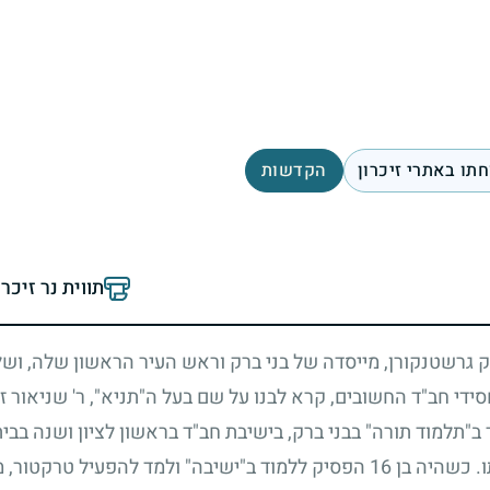
תו באתרי זיכרון
הקדשות
תווית נר זיכר
 גרשטנקורן, מייסדה של בני ברק וראש העיר הראשון שלה, ושל
ידי חב"ד החשובים, קרא לבנו על שם בעל ה"תניא", ר' שניאור זלמ
 ב"תלמוד תורה" בבני ברק, בישיבת חב"ד בראשון לציון ושנה ב
ו. כשהיה בן
16
הפסיק ללמוד ב"ישיבה" ולמד להפעיל טרקטור, מ