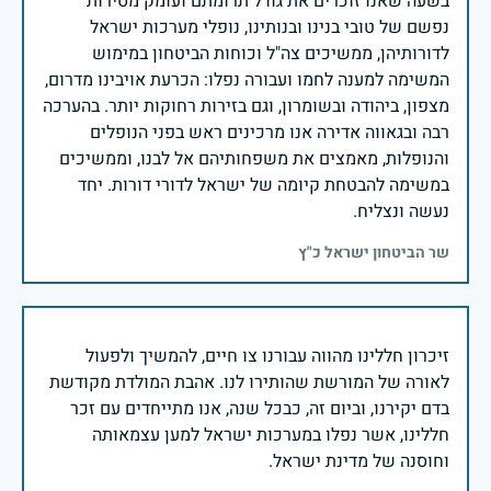
בשעה שאנו זוכרים את גודל תרומתם ועומק מסירות
נפשם של טובי בנינו ובנותינו, נופלי מערכות ישראל
לדורותיהן, ממשיכים צה"ל וכוחות הביטחון במימוש
המשימה למענה לחמו ועבורה נפלו: הכרעת אויבינו מדרום,
מצפון, ביהודה ובשומרון, וגם בזירות רחוקות יותר. בהערכה
רבה ובגאווה אדירה אנו מרכינים ראש בפני הנופלים
והנופלות, מאמצים את משפחותיהם אל לבנו, וממשיכים
במשימה להבטחת קיומה של ישראל לדורי דורות. יחד
נעשה ונצליח.
שר הביטחון ישראל כ"ץ
זיכרון חללינו מהווה עבורנו צו חיים, להמשיך ולפעול
לאורה של המורשת שהותירו לנו. אהבת המולדת מקודשת
בדם יקירנו, וביום זה, כבכל שנה, אנו מתייחדים עם זכר
חללינו, אשר נפלו במערכות ישראל למען עצמאותה
וחוסנה של מדינת ישראל.