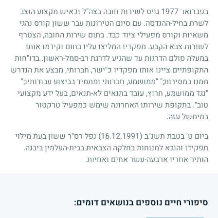
בפברואר
1977
גויס לשירות חובה בצה"ל וכאיש מקצוע הוצב
לשרת בחיל-ההנדסה. עם סיום הטירונות עבר ששון קורס נהגי
משאיות וקורס מפעילי ציוד כבד. בתום שירות החובה, הצטרף
לשורות צבא הקבע. מפקדיו המליצו עליו בחום וקידמו אותו
במעלה סולם הדרגות עד שהגיע לדרגת רב-סמל-ראשון. בדו"חות
התקופתיים ציינו אותו מפקדיו כ"ישר, חברותי, מבצע את הנדרש
ממנו במסירות
;"
"ממושמע, חברותי ומתמיד בביצוע עבודותיו
;"
"נגד ממושמע, חרוץ, עובד בתנאים לא-תנאים, בעל ידע מקצועי
טוב". בתקופת שירותו האחרונה שימש כמפעיל טרקטור
במימשל עזה.
ביום ט' בטבת תשנ"ב
(16.12.1991)
נפל רס"ר ששון בעת מילוי
תפקידו והובא למנוחות בחלקה הצבאית בבית-העלמין ביבנה.
הותיר אחריו ארבעה-עשר אחים ואחיות.
סיפורי חיים נוספים בנושאים דומים: