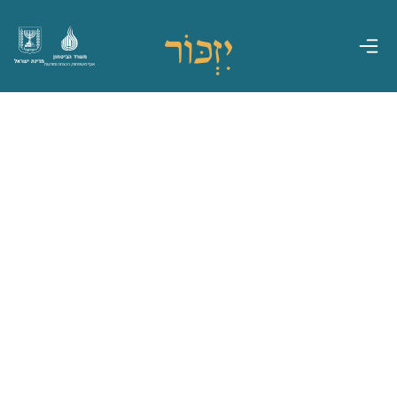
משרד הביטחון
מדינת ישראל
אגף משפחות, הנצחה ומורשת