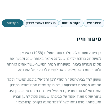
סיפור חייו
מקום מנוחתו
הנצחתו באתרי זיכרון
הקדשות
סיפור חייו
בן ציונה ושוקורלה. נולד בשנת תשי"ח
(1958)
באיראן,
למשפחה ברוכת ילדים, שעלתה ארצה באותה שנה וקבעה את
מקום מגוריה ביבנה. משפחתו מנתה חמישה-עשר אחים ואחיות
ולאחר מות האב נאלצה האם לשאת לבדה בעול הפרנסה.
ששון למד בבית-הספר היסודי 'רבן גמליאל' ביבנה, המשיך ולמד
תקופה מסוימת במדרשת שדה בוקר וסיים את לימודיו בתיכון
המקצועי 'הדסה נעורים', כמפעיל ציוד מיכני-הנדסי. ששון היה
בחור שקט ועניו, אהוד על סביבתו, שעשה הכול למען חבריו
ומשפחתו. טרם גיוסו לצה"ל למד נהיגה בקורס קדם-צבאי.