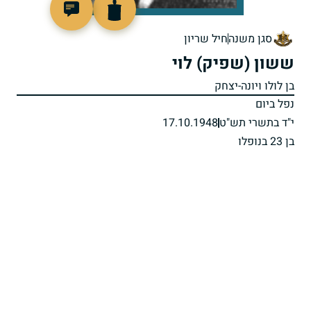
8137
סגן משנה
חיל שריון
ששון (שפיק) לוי
בן לולו ויונה-יצחק
נפל ביום
י"ד בתשרי תש"ט
17.10.1948
בן 23 בנופלו