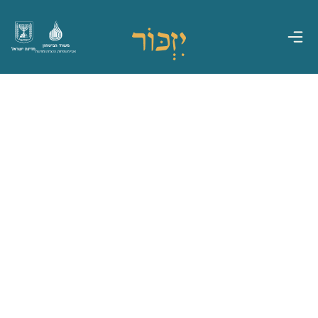
משרד הביטחון
מדינת ישראל
אגף משפחות, הנצחה ומורשת