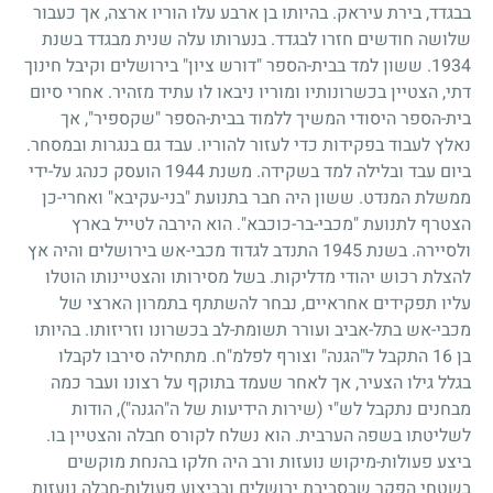
בבגדד, בירת עיראק. בהיותו בן ארבע עלו הוריו ארצה, אך כעבור
שלושה חודשים חזרו לבגדד. בנערותו עלה שנית מבגדד בשנת
1934
. ששון למד בבית-הספר "דורש ציון" בירושלים וקיבל חינוך
דתי, הצטיין בכשרונותיו ומוריו ניבאו לו עתיד מזהיר. אחרי סיום
בית-הספר היסודי המשיך ללמוד בבית-הספר "שקספיר", אך
נאלץ לעבוד בפקידות כדי לעזור להוריו. עבד גם בנגרות ובמסחר.
ביום עבד ובלילה למד בשקידה. משנת
1944
הועסק כנהג על-ידי
ממשלת המנדט. ששון היה חבר בתנועת "בני-עקיבא" ואחרי-כן
הצטרף לתנועת "מכבי-בר-כוכבא". הוא הירבה לטייל בארץ
ולסיירה. בשנת
1945
התנדב לגדוד מכבי-אש בירושלים והיה אץ
להצלת רכוש יהודי מדליקות. בשל מסירותו והצטיינותו הוטלו
עליו תפקידים אחראיים, נבחר להשתתף בתמרון הארצי של
מכבי-אש בתל-אביב ועורר תשומת-לב בכשרונו וזריזותו. בהיותו
בן
16
התקבל ל"הגנה" וצורף לפלמ"ח. מתחילה סירבו לקבלו
בגלל גילו הצעיר, אך לאחר שעמד בתוקף על רצונו ועבר כמה
מבחנים נתקבל לש"י (שירות הידיעות של ה"הגנה"), הודות
לשליטתו בשפה הערבית. הוא נשלח לקורס חבלה והצטיין בו.
ביצע פעולות-מיקוש נועזות ורב היה חלקו בהנחת מוקשים
בשטחי הפקר שבסביבת ירושלים ובביצוע פעולות-חבלה נועזות