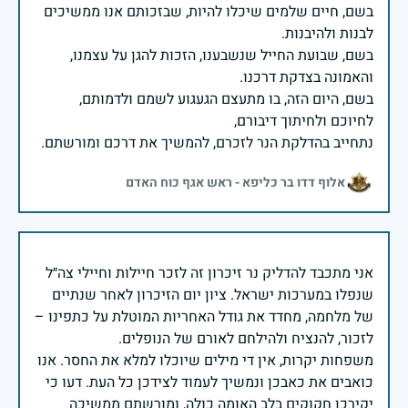
בשם, חיים שלמים שיכלו להיות, שבזכותם אנו ממשיכים
בשם, שבועת החייל שנשבענו, הזכות להגן על עצמנו,
בשם, היום הזה, בו מתעצם הגעגוע לשמם ולדמותם,
נתחייב בהדלקת הנר לזכרם, להמשיך את דרכם ומורשתם.
אלוף דדו בר כליפא - ראש אגף כוח האדם
אני מתכבד להדליק נר זיכרון זה לזכר חיילות וחיילי צה״ל
שנפלו במערכות ישראל. ציון יום הזיכרון לאחר שנתיים
של מלחמה, מחדד את גודל האחריות המוטלת על כתפינו –
משפחות יקרות, אין די מילים שיוכלו למלא את החסר. אנו
כואבים את כאבכן ונמשיך לעמוד לצידכן כל העת. דעו כי
יקירכן חקוקים בלב האומה כולה, ומורשתם ממשיכה