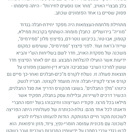
בלב מבצרי האויב. "מחר אנו נוסעים לחירות!" - היתה סיסמתו -
פסוק שסיים בו אחד הפזמונים שכתב.
מתחילת מלחמת-העצמאות היה מפקד יחידת-חבלה בגדוד
"מוריה" בירושלים. כחבלן מומחה השתתף בקרבות ממילא,
קטמון, אבו-טור, בכיבוש נוטר-דם, בפיצוץ מלון "סמירמיס",
שייח'-ג'ראח ועוד. לפני פיצוץ "סמירמיס", ששימש כמקום
משכנה של מפקדת האויב, חדר לשם בשליחות הש"י והביא
ידיעות אשר הועילו להצלחת המבצע. גם יום לאחר הפיצוץ חדר
ששון למרכז הערבי שבסביבה והביא דין-וחשבון מפורט על
תוצאות פעולה זו. נשלח לקורס מ"כים-חבלנים ואחר-כך סיים גם
קורס ארצי לקציני-חבלה והיה מועמד לקצונה. חבריו לנשק
כינוהו "מלך החבלנים". בשובו מהקורס הדריך את סגל החבלנים,
הכשיר דרכים לשיירות, ובלילות עסק בחבלה, תפקיד אשר
מילאו בכל מרצו. פקודיו העריצוהו וחיבבוהו בשל יחסו החברי
ודאגתו לכל אחד מהם. גולת-הכותרת של פעולותיו היתה הפריצה
לשכונת מקור חיים המנותקת. הודות להעזתו הצליח להגיע
לשכונה עם מכונית עמוסה חומרי-נפץ, ציוד, מזון ורפואות. הוא
לבש בגדי ערבי בסמכו על ידיעותיו המרובות בערבית ועבר בשקט