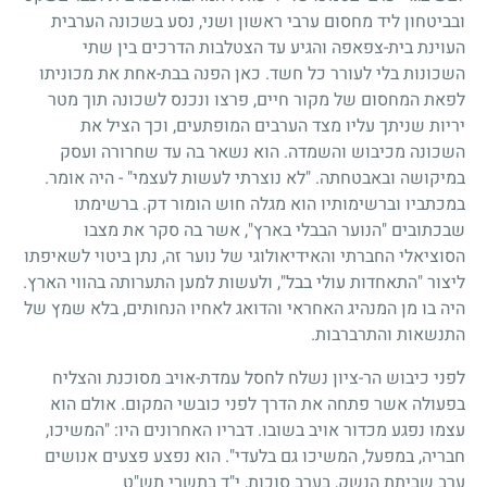
ובביטחון ליד מחסום ערבי ראשון ושני, נסע בשכונה הערבית
העוינת בית-צפאפה והגיע עד הצטלבות הדרכים בין שתי
השכונות בלי לעורר כל חשד. כאן הפנה בבת-אחת את מכוניתו
לפאת המחסום של מקור חיים, פרצו ונכנס לשכונה תוך מטר
יריות שניתך עליו מצד הערבים המופתעים, וכך הציל את
השכונה מכיבוש והשמדה. הוא נשאר בה עד שחרורה ועסק
במיקושה ובאבטחתה. "לא נוצרתי לעשות לעצמי" - היה אומר.
במכתביו וברשימותיו הוא מגלה חוש הומור דק. ברשימתו
שבכתובים "הנוער הבבלי בארץ", אשר בה סקר את מצבו
הסוציאלי החברתי והאידיאולוגי של נוער זה, נתן ביטוי לשאיפתו
ליצור "התאחדות עולי בבל", ולעשות למען התערותה בהווי הארץ.
היה בו מן המנהיג האחראי והדואג לאחיו הנחותים, בלא שמץ של
התנשאות והתרברבות.
לפני כיבוש הר-ציון נשלח לחסל עמדת-אויב מסוכנת והצליח
בפעולה אשר פתחה את הדרך לפני כובשי המקום. אולם הוא
עצמו נפגע מכדור אויב בשובו. דבריו האחרונים היו: "המשיכו,
חבריה, במפעל, המשיכו גם בלעדי". הוא נפצע פצעים אנושים
ערב שביתת הנשק, בערב סוכות, י"ד בתשרי תש"ט