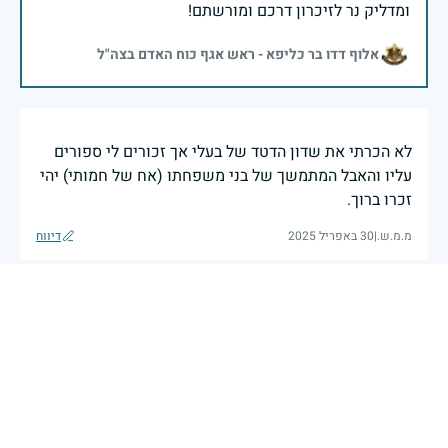
ומדליק נר לזיכרון דרכם ומורשתם!
אלוף דדו בר כליפא - ראש אגף כוח האדם בצה"ל
לא הכרתי את שדון הדטד של בעלי אך זכורים לי ספורים
עליו והאבל המתמשך של בני משפחתו (אח של חמותי) יהי
זכרו ברוך.
מ.מ.ש.
|
30 באפריל 2025
דיווח
בכאב, בהצדעה ובתקווה אני מתכבד להדליק נר זיכרון זה.
השנה, כשאנו נלחמים במלחמה ארוכה, רב זירתית וצודקת,
הזיכרון נושא משמעות עמוקה. ביום זה נעצור ונתייחד עם
זכרם של טובי בנינו ובנותינו שנפלו בהגנה על המדינה.
מורשתם היא המצפן שמתווה את דרכינו, והיא המעניקה