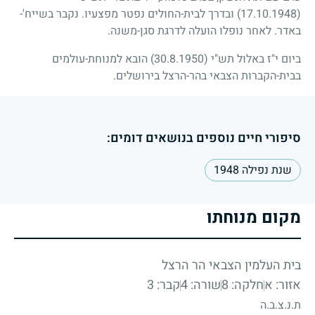
(17.10.1948)
ובדרך לבית-החולים נפטר מפצעיו. נקבר בשייח'-
באדר. לאחר נופלו הועלה לדרגת סגן-משנה.
ביום י"ז באלול תש"י
(30.8.1950)
הובא למנוחת-עולמים
בבית-הקברות הצבאי בהר-הרצל בירושלים.
סיפורי חיים נוספים בנושאים דומים:
שנת נפילה 1948
מקום מנוחתו
בית העלמין הצבאי הר הרצל
אזור: א
חלקה: 8
שורה: 4
קבר: 3
ת.נ.צ.ב.ה