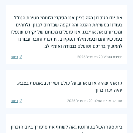
את יום הזיכרון הזה נציין אנו מפקדי ולוחמי חטיבת הנח״ל
בעודנו במשימת ההגנה וההתקפה שבדרום לבנון. נלחמים
ומכריעים את אוייבנו. אנו פועלים מכוחם של יקירנו שנפלו
בעת שירותם ובעת מילוי תפקידם. זו זכות וחובה עבורנו
להמשיך בדרכם ופועלם בגבורה ואומץ לב.
חטיבת הנח״ל
|
20 באפריל 2026
דיווח
קראתי שהיה אדם אהוב על כולם ושירת בנאמנות בצבא.
יהיה זכרו ברוך
תום לב ארי אמסלם
|
20 באפריל 2026
דיווח
בית ספר השל בטורונטו גאה לשתף את סיפורך ביום הזכרון