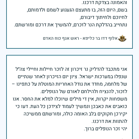
בשם, היום הזה, בו מתעצם הגעגוע לשמם ולדמותם,
נתחייב בהדלקת הנר לזכרם, להמשיך את דרכם ומורשתם.
אלוף דדו בר כליפא - ראש אגף כוח האדם
אני מתכבד להדליק נר זיכרון זה לזכר חיילות וחיילי צה״ל
שנפלו במערכות ישראל. ציון יום הזיכרון לאחר שנתיים
של מלחמה, מחדד את גודל האחריות המוטלת על כתפינו –
משפחות יקרות, אין די מילים שיוכלו למלא את החסר. אנו
כואבים את כאבכן ונמשיך לעמוד לצידכן כל העת. דעו כי
יקירכן חקוקים בלב האומה כולה, ומורשתם ממשיכה
יהי זכר הנופלים ברוך.