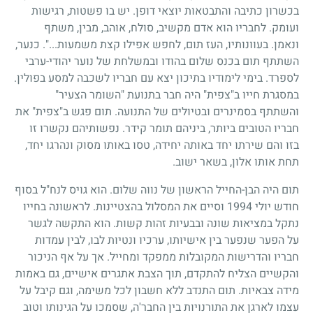
בכשרון כתיבה והתבטאות יוצאי דופן. יש בו פשטות, רגישות
ועומק. לחבריו הוא אדם מקשיב, סולח, אוהב, מבין, משתף
ונאמן. בעוונותיו, העז תום, לחפש אפילו קצת משמעות...". כנער,
השתתף תום בכנס שלום בהודו ובמשלחת של נוער יהודי-ערבי
לספרד. בימי לימודיו בתיכון יצא עם חבריו לשכבה למסע בפולין.
במסגרת חייו ב"צפית" היה חבר בתנועת "השומר הצעיר"
והשתתף בסמינרים ובטיולים של התנועה. תום פגש ב"צפית" את
חבריו הטובים ביותר, ביניהם תומר קידר. נפשותיהם נקשרו זו
בזו והם שירתו יחד באותה יחידה, טסו באותו מסוק ונהרגו יחד,
תחת אותו אלון, בשאר ישוב.
תום היה הבן-החייל הראשון של נווה שלום. הוא גויס לנח"ל בסוף
חודש יולי
1994
וסיים את המסלול בהצטיינות. לראשונה בחייו
נתקל במציאות שונה ובבעיות זהות קשות. הוא התקשה לגשר
על הפער שנפער בין אישיותו, ערכיו ונטיות לבו, לבין עמדות
חבריו והדרישות המקובלות ממפקד ומחייל. אך על אף הניכור
והקשיים הצליח להתקדם, תוך הצבת אתגרים אישיים, גם באמות
מידה צבאיות. תום התנדב ללא חשבון לכל משימה, וגם קיבל על
עצמו לארגן את התורנויות בין החבר'ה, שסמכו על הגינותו וטוב