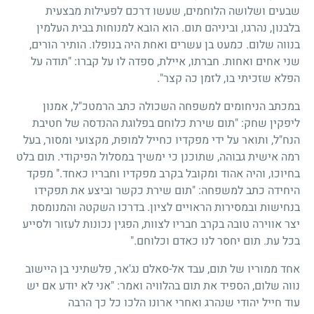
שבעים ושלושה הלוחמים, שעשו דרכם לפעילות מבצעית
בלבנון, נהרגו, וביניהם תום. הוא הובא למנוחות בבית העלמין
בנווה שלום. כמעט בן עשרים ואחת היה בנופלו. הותיר הורים,
שני אחים ואחות. חברתו, איילת, ספדה לו על קברו: "תודה על
הפלא שזכיתי בו, לזמן כה קצר".
במכתב הניחומים למשפחה השכולה כתב הרמטכ"ל, אמנון
ליפקין שחק: "תום שירת כלוחם בפלוגת ההנדסה של חטיבת
הנח"ל, ותואר על ידי מפקדיו כחייל למופת, מקצועי ומסור, בעל
רמה אישית גבוהה, שתוכנן כי ימשיך במסלול הפיקודי. תום בלט
בחיוכו, והיה אהוד ומקובל בקרב מפקדיו וחבריו כאחד." מפקד
היחידה כתב למשפחה: "תום שירת כקשר וביצע את תפקידו
בנחישות ובמסירות הראויים לציון. בדרכו השקטה והמנומסת
יצר אווירה טובה בקרב חבריו לצוות, הפגין נכונות לעזור ולסייע
בכל עת. תום יחסר לנו כאדם וכלוחם."
אחד ממוריו של תום, עבד אל-סאלם נג'אר, פלשתיני בן היישוב
נווה שלום, הספיד את תום בהלוויה ואמר: "אני לא יודע אם יש
עוד חייל יהודי שנהרג ואחרי ארונו הלכו כל כך הרבה