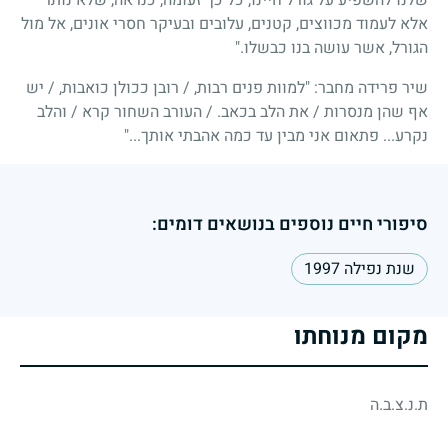
אלא לעמוד מכווצים, קטנים, עלובים ובעיקר חסרי אונים, אל מול
הגורל, אשר עושה בנו כבשלו."
שיר פרידה מחבר: "למוות פנים רבות,
/
רובן ככולן כואבות,
/
יש
אף שהן מנסרות
/
את הלב בכאב.
/
העורב השחור קרא
/
והלב
נקרע... פתאום אני מבין עד כמה אהבתי אותך..."
סיפורי חיים נוספים בנושאים דומים:
שנת נפילה 1997
מקום מנוחתו
ת.נ.צ.ב.ה