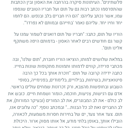
פלשתינים". העיתונות סיקרה בהרחבה את האסון ובין הכתבות
שהתפרסמו נכתב רבות גם על תום ועל חבריו הטובים שנספו
עמו, אשר נכתב עליהם: "הם היו חברים בלב ובנפש. הם לחמו
יחד וחיו יחד. עליהם נאמר 'בחייהם ובמותם לא נפרדו'".
הוריו של תום, כתבו: "חבריו של תום דואגים לשמור עמנו על
קשר גם חודשים רבים לאחר האסון - בדמותם היפה משתקף
אלינו תום".
במלאת שלושים למותו, הוציאו הוריו חוברת, "תום שלנו", ובה
מכתבי פרידה, קווים לדמותו ותמונות מתקופות שונות בחייו.
כתבה ידידה קרובה של תום: "זוכרת אותך בכל כך הרבה
סיטואציות, בשיחות, בבילויים, בלימודים, בפנימייה, בסופי
השבוע ובחופשות מהצבא, ורק זכרונות שמחים עולים בראשי.
אדם עם רגישות, צניעות, חוכמה, הומור ושמחת חיים. כובש את
לב כולם - את לב המבוגרים, את לב המורים (ובעיקר המורות), את
לב החברים ואת לב כל הבנות..." ובמכתב נוסף: "כה עלובים אנו,
תום. צעד אחר צעד, ים של בחירות חסרות משמעות, לכאורה,
הובילו אותך, באופן בלתי מודע, אל אותו מסוק ארור. היכולת
שלנו להשפיע על גורל חיינו, כל כך זעומה, כנראה, שלא נותר