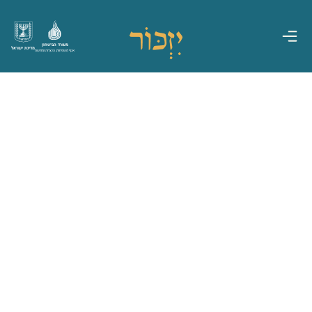
משרד הביטחון
מדינת ישראל
אגף משפחות, הנצחה ומורשת