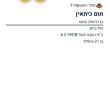
סמל ראשון
נח`ל
תום כיתאין
בן דניאלה ובועז
נפל ביום
כ"ח בשבט תשנ"ז
4.2.1997
בן 21 בנופלו