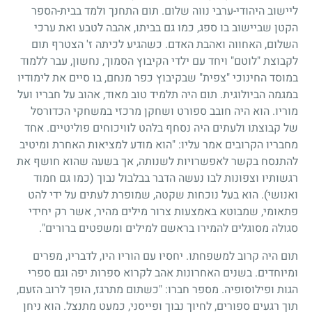
ליישוב היהודי-ערבי נווה שלום. תום התחנך ולמד בבית-הספר
הקטן שביישוב בו ספג, כמו גם בביתו, אהבה לטבע ואת ערכי
השלום, האחווה ואהבת האדם. כשהגיע לכיתה ז' הצטרף תום
לקבוצת "לוטם" ויחד עם ילדי הקיבוץ הסמוך, נחשון, עבר ללמוד
במוסד החינוכי "צפית" שבקיבוץ כפר מנחם, בו סיים את לימודיו
במגמה הביולוגית. תום היה תלמיד טוב מאוד, אהוב על חבריו ועל
מוריו. הוא היה חובב ספורט ושחקן מרכזי במשחקי הכדורסל
של קבוצתו ולעתים היה נסחף בלהט לוויכוחים פוליטיים. אחד
מחבריו הקרובים אמר עליו: "הוא מודע למציאות האחרת ומיטיב
להתנסח בקשר לאפשרויות לשנותה, אך בשעה שהוא חושף את
רגשותיו וצפונות לבו נעשה הדבר בבלבול נבוך (כמו גם חמוד
ואנושי). הוא בעל נוכחות שקטה, שמופרת לעתים על ידי להט
פתאומי, שמבוטא באמצעות צרור מילים מהיר, אשר רק יחידי
סגולה מסוגלים להמירו בראשם למילים ומשפטים ברורים".
תום היה קרוב למשפחתו. יחסיו עם הוריו היו, לדבריו, מפרים
ומיוחדים. בשנים האחרונות אהב לקרוא ספרות יפה וגם ספרי
הגות ופילוסופיה. מספר חברו: "כשתום מתרגז, הופך לרוב הזעם,
תוך רגעים ספורים, לחיוך נבוך ופייסני, כמעט מתנצל. הוא ניחן