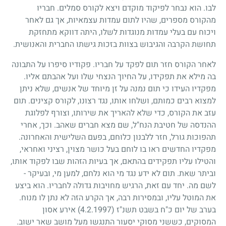
לבו. הוא נבחר לפיקוד מוקדם ויצא לקורס סמלים. חבריו
מהקורס מספרים, שהיו לתום עמדות עצמאיות, אך גם לאחר
ויכוח עם בעלי עמדות מנוגדות לשלו, היתה דווקא מתחזקת
תחושת הקרבה והגיבוש בצוות בזכות גישתו החברית והאנושית.
לאחר הקורס חזר תום לפקד על חבריו. פקודיו סיפרו על התבונה
בה מילא את תפקידו, על החיוך הנצחי שלו ועל אהבתם אליו.
מפקדיו העידו כי תום נמנה על זן מיוחד של אנשים, שלא ניתן
למצוא רבים כמותם, ושלחו אותו, נגד רצונו, לקורס קצינים. תום
עזב את הקורס, כדי שלא להאריך את שירותו, וצורף לפלוגת
ההנדסה של חטיבת הנח"ל, שם מצא חברים שאהב. וכך, אחרי
תהפוכות גורל, חזר ללבנון כלוחם, בפעם השלישית והאחרונה.
מפקדיו החדשים ראו בו לוחם בעל כושר מצוין, רציני ואחראי,
והטילו עליו תפקידים בהתאם, אך בעיות הזהות שבו לפקוד אותו,
וביתר שאת. תום לא ידע נגד מי הוא נלחם, למען מי, ובעיקר -
לשם מה. יחד עם זאת, הרגיש מחויבות גדולה לחבריו. הוא ביצע
את המוטל עליו, ובמסירות רבה, אך הקרע הזה לא נתן לו מנוח.
בערב של יום כ"ח בשבט תשנ"ז
(4.2.1997)
אירע אסון
המסוקים, כששני מסוקי יסעור התנגשו מעל מושב שאר ישוב.