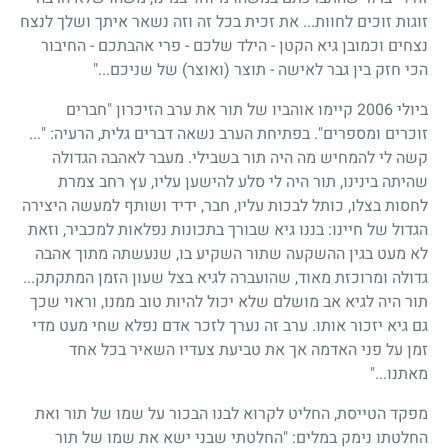
זוגות זוכים לחוות... את זכית בכל זה וזה נשאר איתך ושלך לנצח
נצחים וכמובן גיא הקטן - הילד שלכם - פרי אהבתכם - החיבור
הכי חזק בין גבר לאישה - תוצר (ואוצר) של שניכם..."
ביולי 2006 קיימו אוהביו של תור את ערב הזיכרון "חברים
זוכרים ומספרים". בפתיחת הערב נשאה דברים גלית, הרעיה: "...
קשה לי להמחיש מה היה תור בשבילי. מעבר לאהבה הגדולה
שהיתה בינינו, תור היה לי סלע להישען עליו, עץ רחב צמרת
לחסות בצלו, כותל לבכות עליו, חבר, ידיד ושותף למעשה היצירה
הגדול של חיינו: בננו גיא שבורך בתכונות נפלאות למכביר, וזאת
לא מעט בגין ההשקעה שתור השקיע בו, שנעשתה מתוך אהבה
גדולה ומרוכזת מאוד, שהועברה לגיא בצל שעון הזמן המתקתק...
תור היה לגיא אב מושלם שלא יכול להיות טוב ממנו, וראוי שכך
גם גיא יזכור אותו. ערב זה נערך לזכר אדם נפלא שחי מעט מדי
זמן על פני האדמה אך את טביעת צעדיו השאיר בכל אחד
מאתנו..."
מפקד הטייסת, החליט לקרוא לבנו הבכור על שמו של תור ואת
החלטתו נימק במלים: "החלטתי שבני ישא את שמו של תור