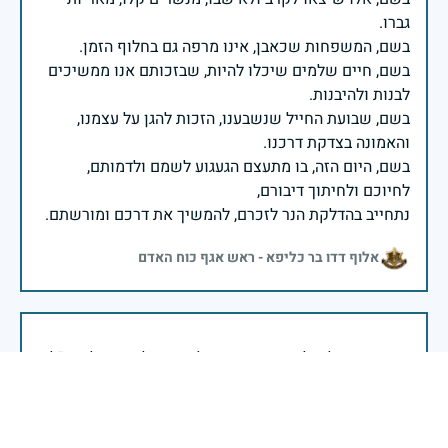
בשם, חיים שלמים שיכלו להיות, שבזכותם אנו ממשיכים
בשם, שבועת החייל שנשבענו, הזכות להגן על עצמנו,
בשם, היום הזה, בו מתעצם הגעגוע לשמם ולדמותם,
נתחייב בהדלקת הנר לזכרם, להמשיך את דרכם ומורשתם.
אלוף דדו בר כליפא - ראש אגף כוח האדם
אני מתכבד להדליק נר זיכרון זה לזכר חיילות וחיילי צה״ל
שנפלו במערכות ישראל. ציון יום הזיכרון לאחר שנתיים
של מלחמה, מחדד את גודל האחריות המוטלת על כתפינו –