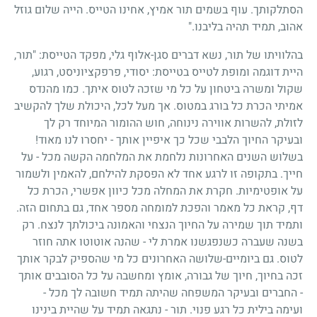
הסתלקותך. עוף בשמים תור אמיץ, אחינו הטייס. הייה שלום גוזל
אהוב, תמיד תהיה בליבנו."
בהלוויתו של תור, נשא דברים סגן-אלוף גלי, מפקד הטייסת: "תור,
היית דוגמה ומופת לטייס בטייסת: יסודי, פרפקציוניסט, רגוע,
שקול ומשרה ביטחון על כל מי שזכה לטוס איתך. כמו מהנדס
אמיתי הכרת כל בורג במטוס. אך מעל לכל, היכולת שלך להקשיב
לזולת, להשרות אווירה נינוחה, חוש ההומור המיוחד רק לך
ובעיקר החיוך הלבבי שכל כך איפיין אותך - יחסרו לנו מאוד!
בשלוש השנים האחרונות נלחמת את המלחמה הקשה מכל - על
חייך. בתקופה זו לרגע אחד לא הפסקת להילחם, להאמין ולשמור
על אופטימיות. חקרת את המחלה מכל כיוון אפשרי, הכרת כל
דף, קראת כל מאמר והפכת למומחה מספר אחד, גם בתחום הזה.
ותמיד תוך שמירה על החיוך הנצחי והאמונה ביכולתך לנצח. רק
בשנה שעברה כשנפגשנו אמרת לי - שהנה אוטוטו אתה חוזר
לטוס. גם ביומיים-שלושה האחרונים כל מי שהספיק לבקר אותך
זכה בחיוך, חיוך של גבורה, אומץ ומחשבה על כל הסובבים אותך
- החברים ובעיקר המשפחה שהיתה תמיד חשובה לך מכל -
ועימה בילית כל רגע פנוי. תור - נתגאה תמיד על שהיית בינינו