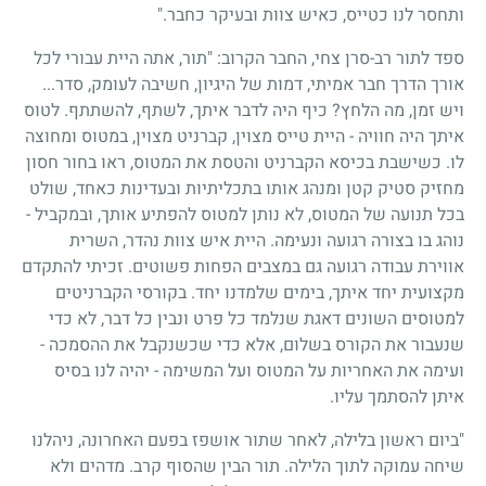
ותחסר לנו כטייס, כאיש צוות ובעיקר כחבר."
ספד לתור רב-סרן צחי, החבר הקרוב: "תור, אתה היית עבורי לכל
אורך הדרך חבר אמיתי, דמות של היגיון, חשיבה לעומק, סדר...
ויש זמן, מה הלחץ? כיף היה לדבר איתך, לשתף, להשתתף. לטוס
איתך היה חוויה - היית טייס מצוין, קברניט מצוין, במטוס ומחוצה
לו. כשישבת בכיסא הקברניט והטסת את המטוס, ראו בחור חסון
מחזיק סטיק קטן ומנהג אותו בתכליתיות ובעדינות כאחד, שולט
בכל תנועה של המטוס, לא נותן למטוס להפתיע אותך, ובמקביל -
נוהג בו בצורה רגועה ונעימה. היית איש צוות נהדר, השרית
אווירת עבודה רגועה גם במצבים הפחות פשוטים. זכיתי להתקדם
מקצועית יחד איתך, בימים שלמדנו יחד. בקורסי הקברניטים
למטוסים השונים דאגת שנלמד כל פרט ונבין כל דבר, לא כדי
שנעבור את הקורס בשלום, אלא כדי שכשנקבל את ההסמכה -
ועימה את האחריות על המטוס ועל המשימה - יהיה לנו בסיס
איתן להסתמך עליו.
"ביום ראשון בלילה, לאחר שתור אושפז בפעם האחרונה, ניהלנו
שיחה עמוקה לתוך הלילה. תור הבין שהסוף קרב. מדהים ולא