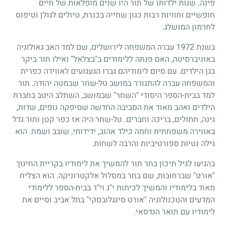
פינה. שנות ילדותו של תור היו שנים מופלאות של חיים
חופשיים וחוויות רבות כגון שחייה בכנרת, טיולים לגולן וטיפוס
לחרמון המושלג.
בשנת 1972 עברה המשפחה לירושלים, שם למד האב גאולוגיה
באוניברסיטה, האם פנתה ללימודים ב"בצלאל" ואילו תור ביקר
בגן הילדים. עם סיום לימודיהם גברו הגעגועים לאווירה כפרית
והמשפחה עברה להתגורר במושב טל-שחר שבמטה יהודה. תור
למד בבית-הספר היסודי "השחר" שבמושב, השתלב היטב בחברת
הילדים ואהב מאוד את הסביבה החדשה שסיפקה נופים, שדות,
גינה, חתולים, בריכה וחברים. טל-שחר היה אז כפר קטן ותור גדל
באווירה משפחתית וחמה כילד אהוב, ידידותי, שובב ושמח. הוא
גילה נטיות ספורטיביות והרבה לשחות.
בהגיעו לגיל תיכון בחר תור להמשיך את לימודיו בקריית החינוך
"אורט" שברחובות, שם בחר במסלול אלקטרוניקה. הוא הצליח
מאוד בלימודיו והמשיך לכיתות י"ג וי"ד בבית-הספר ללימודי
המדעים והטכנולוגיה "אורט סינגלובסקי" בתל אביב וסיים את
לימודיו עם תואר הנדסאי.