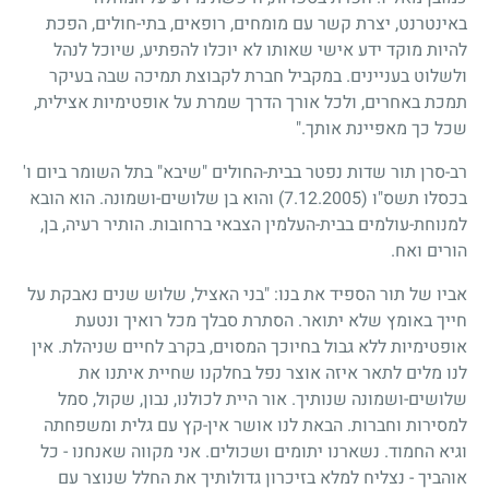
באינטרנט, יצרת קשר עם מומחים, רופאים, בתי-חולים, הפכת
להיות מוקד ידע אישי שאותו לא יוכלו להפתיע, שיוכל לנהל
ולשלוט בעניינים. במקביל חברת לקבוצת תמיכה שבה בעיקר
תמכת באחרים, ולכל אורך הדרך שמרת על אופטימיות אצילית,
שכל כך מאפיינת אותך."
רב-סרן תור שדות נפטר בבית-החולים "שיבא" בתל השומר ביום ו'
בכסלו תשס"ו
(7.12.2005)
והוא בן שלושים-ושמונה. הוא הובא
למנוחת-עולמים בבית-העלמין הצבאי ברחובות. הותיר רעיה, בן,
הורים ואח.
אביו של תור הספיד את בנו: "בני האציל, שלוש שנים נאבקת על
חייך באומץ שלא יתואר. הסתרת סבלך מכל רואיך ונטעת
אופטימיות ללא גבול בחיוכך המסוים, בקרב לחיים שניהלת. אין
לנו מלים לתאר איזה אוצר נפל בחלקנו שחיית איתנו את
שלושים-ושמונה שנותיך. אור היית לכולנו, נבון, שקול, סמל
למסירות וחברות. הבאת לנו אושר אין-קץ עם גלית ומשפחתה
וגיא החמוד. נשארנו יתומים ושכולים. אני מקווה שאנחנו - כל
אוהביך - נצליח למלא בזיכרון גדולותיך את החלל שנוצר עם