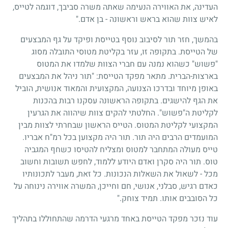
העדינה, את האווירה הנעימה שאתה משרה סביבך, דוגמה לטייס,
לאיש צוות שהוא בראש וראשונה - בן אדם."
בהמשך, חזר תור לסיבוב נוסף בטייסת ופיקד על גף המבצעים
של הטייסת. בתקופה זו, עזר בקליטת מטוסי התובלה מסוג
"פשוש" כשהוא נמנה עם חברי הצוות שלמדו את המטוס
בארצות-הברית. מתאר מפקד הטייסת: "תור ניהל את המבצעים
באופן מיוחד ובדרכו הצנועה, המקצועית והמאוד אנושית, הוביל
את הגף להישגים. בתקופה הראשונה עסקנו רבות בהכנות
לקליטת ה"פשוש". החלטתי להקים צוות שיהווה את הגרעין
המקצועי לקליטת המטוס. הטייס הראשון שבחרתי לצוות מבין
המועמדים הרבים היה תור. תור היה מקצוען בכל רמ"ח אבריו.
טייס מעולה המתחבר למטוס ומצליח להטיסו כשחף המגביה
טוס. תור היה סקרן ואדם היודע ללמוד, לחפש תשובות וחשוב
מכל - לשאול את השאלות הנכונות. כל זאת, מעבר לתכונותיו
כאדם רגיש, סבלני, אנושי, חם וחייכן, המשרה אווירה נינוחה על
כל הסובבים אותו. תמיד צוחק."
עוד נזכר מפקד הטייסת באחד מרגעי הדרמה שהתחוללו בתהליך