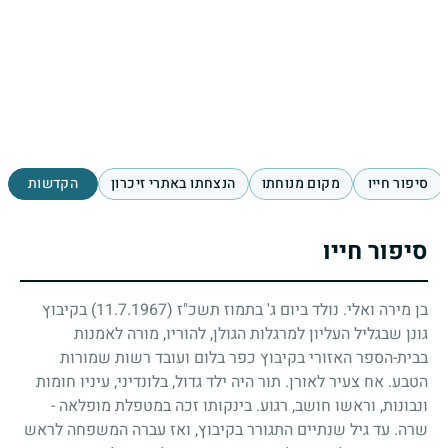
סיפור חייו
מקום מנוחתו
הנצחתו באתרי זיכרון
הקדשות
סיפור חייו
בן מירה ואלי. נולד ביום ג' בתמוז תשכ"ז
(11.7.1967)
בקיבוץ
גונן שבגליל העליון למרגלות הגולן, להוריו, מורה לאמנות
בבית-הספר האזורי בקיבוץ כפר בלום ועובד רשות שמורות
הטבע. אח צעיר לאורן. תור היה ילד גדול, בלונדיני, עיניו חומות
ונבונות, וראשו חושב, רגוע. בינקותו זכה במטפלת מופלאה -
שרה. עד גיל שנתיים התגורר בקיבוץ, ואז עברה המשפחה לראש