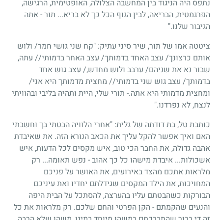
נתפס היה הניגוד בין המחשבה הצלולה, האופטימית, הרגישה,
הפרגמטית, הבריאה, לבין הגוף הכל כך לא בריא... תור - אתה
הגיבור שלנו."
ציטטה אמו של תור, שיר סיני עתיק: "קח שני גושי חמר/ ולוש
אותם כרצונך/ עצב האחד בדמותך/ עצב האחר בדמותי// עתה,
שבור נא את שניהם/ ערבב ולוש מחדש,/ עצב גוש אחד
בדמותך/ עצב גוש שני בדמותי// מחצית מדמותך היא אני/
ומחצית מדמותי היא אתה.- תורי שלי, היית ותהיה בליבי ובהוויתי
לנצח, לא נפרדנו."
כותבת טל, בת דודתה של גלית: "אחרי הלוויה הבטתי בך וחשבתי
האם ואיך אפשר להקל עליך את הכאב הנורא הזה. את שאיבדת
אהבה גדולה, את החבר הכי טוב, איש מקסים לכל הדעות, איש
אשכולות... איבדת מישהו כל כך אהוב - נפש תאומה... רק
מלראות אתכם מהצד באירועים, את האושר על פניכם
המחויכות, את הילד המקסים שגידלתם יחדיו ואת עיניכם
הבורקות כשהבטתם עליו בהערצה, להסתכל על הבית היפה
והנעים שהקמתם - הקן הפרטי והחם שלכם. רק מלראות את כל
זה די ברור שהתברכתם במשהו מיוחד במינו, משהו שלא הרבה