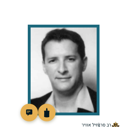
517274
רב סרן
חיל אוויר