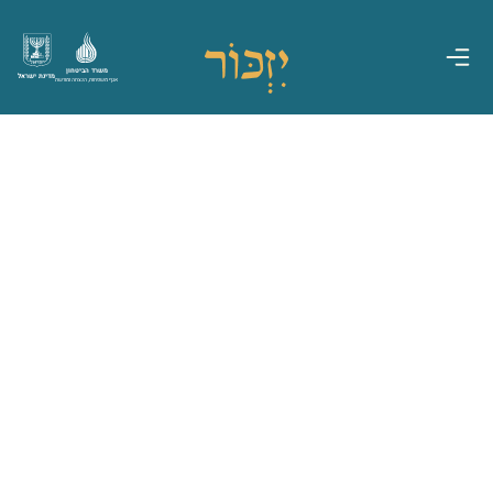
משרד הביטחון
מדינת ישראל
אגף משפחות, הנצחה ומורשת