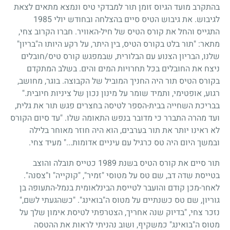
בהתקרב מועד הגיוס זומן תור למבדקי טיס ונמצא מתאים לצאת
לגיבוש. את גיבוש הטיס סיים בהצלחה ובחודש יולי 1985
התגייס והחל את קורס הטיס של חיל-האוויר. חברו הקרוב צחי,
מתאר: "תור בלט בקורס הטיס, בין היתר, על רקע היותו ה"בריון"
שלנו, הבריון הצנוע עם הבלורית, שבמפגש קורס טיס/חובלים
ניצח את החובלים בכל תחרויות המים והים. בשלב המתקדם
בקורס הטיס תור היה החניך המוביל של הקבוצה. בוגר, מחושב,
רגוע, אופטימי, ותמיד שומר על מינון נכון של ציניות חיובית."
בבריכת השחייה בבית-הספר לטיסה בחצרים פגש תור את גלית,
ועד מהרה התברר כי מדובר בנפש התאומה שלו. "עד סיום הקורס
לא ראינו יותר את תור בערבים, הוא היה חוזר מאוחר בלילה
ובמשך היום היה טס כרגיל עם עיניים אדומות..." מעיד צחי.
תור סיים את קורס הטיס בשנת 1989 כטייס תובלה והוצב
בטייסת שדה דב, שם טס על מטוסי "זמיר", "קוקייה" ו"צסנה".
לאחר-מכן קודם והועבר לטייסת הבינלאומית בנמל-התעופה בן
גוריון, שם טס כשנתיים על מטוס ה"בואינג". "כשהגעתי לשם,"
נזכר צחי, "בדיוק שנה אחריך, הצטרפתי לטיסת אימון שלך על
מטוס ה"בואינג" כמשקיף, ושוב נהניתי לראות את ההטסה