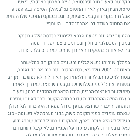
הקליטה כאשר תור ופרנסואה, טייס המבחן הצרפתי, ביצעו
טיסת מבחן בארץ לאחד המטוסים: "במהלך הטיסה כבה המנוע
אבל תור בקור רוח, במקצועיות, ברוגע ובשקט הנפשי שלו הנחית
את המטוס בשדה דב. אמרתי לכם... השחף!"
בהמשך יצא תור מטעם הצבא ללימודי הנדסת אלקטרוניקה
במכון הטכנולוגי בחולון ובסיומם ביצע תפקידי מטה
בחיל-האוויר; בתפקידו האחרון שימש כמהנדס בלהק ציוד.
במהלך שירותו נישא לגלית והשניים בנו קן חם בטל-שחר.
באוגוסט 2001 נולד גיא, בנם הבכור. תור היה אב חם ואוהב,
מסור למשפחתו, להוריו ולאחיו, אך האידיליה לא נמשכה זמן רב.
משחזר צחי: "לפני כשלוש שנים, בעת שיצאת כמדריך לאימון
סימולטור בארצות-הברית, החלו הכאבים החזקים בבטן, ומשם
בעצם החלה ההתמודדות עם המחלה הקשה. כבר לאחר שחזרת
ונותחת והתברר שהוצא מגופך גידול ממאיר, היה ברור לגלית ולך
שאתם עומדים בפני תקופה קשה, בפני מערכה לא פשוטה - סוג
הגידול לא היה מוכר בארץ, וממקורות בחו"ל למדת שהוא ידוע
כאלים במיוחד. לקחת פיקוד על העניינים, לא קיבלת שום דבר
כמובן מאליו. חפרת בספרות, חיפשת מידע על המחלה