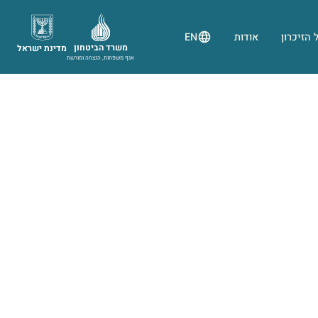
 הזיכרון
אודות
EN
משרד הביטחון
מדינת ישראל
אגף משפחות, הנצחה ומורשת