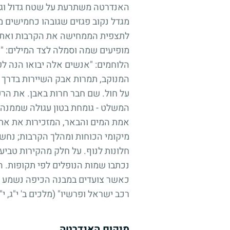
האנדרטה משתרעת על שטח גדול וגבו
מגדל נקוב פגזים שגובהו כחמישים מ
לתצפית הממחישה את הקרבות ואת ק
מופיעים שמה וסמלה לצד המילים: "
הלוחמים: "אנשים אלה יבואו הנה לפ
המנוקב, תמרות אבק השיירות בדרך 
על חול. שם חבר חרות באבן. את הר
המשלט - גומחת בטון עגולה שממנה 
אמת המים והבאר, המזכירות את את 
מיקומי הכוחות ומהלך הקרבות; נחש 
חלונות לנוף. על חלק מהקירות טביע
נכתבו שמות הנופלים לפי תקופות. 
כאשר צועדים במבנה הכיפה נשמע הדה
רכב ישראל ופרשיו" (מלכים ב' י"ג, י"ד
מיקום האנדרטה