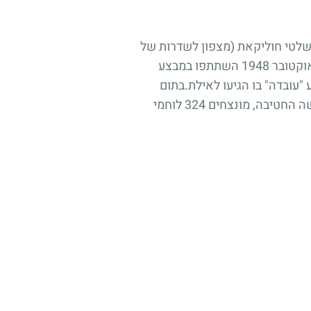
"ח. אחרי כיבוש משלטי חוליקאת (מצפון לשדרות של
ימינו) ובלימת הצבא המצרי בגשר עד הלום עסקו אנשיה בהגנת קווי האספקה שנותרו לנגב הנצור. באוקטובר 1948 השתתפו במבצע
 "עובדה" בו הגיעו לאילת.בתום
מלחמת העצמאות הייתה החטיבה לחטיבת חי"ר מילואים.באנדרטה, הסמוכה לבאר שבע שאותה כבשה החטיבה, מונצחים 324 לוחמי