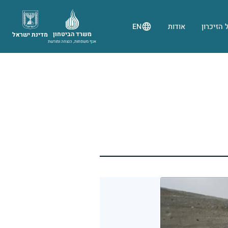
 הזיכרון
אודות
EN
משרד הביטחון
מדינת ישראל
אגף משפחות, הנצחה ומורשת