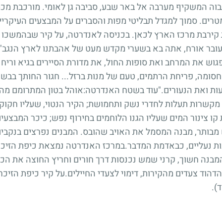
ה המשקיף מערבה אל באר שבע, סביבה גן לאומי. מורכבת מכמה
טרים. סמוך למגדל תבליטי מפות והסברים על המבצעים העיקריים
ירבת מרכז הארץ לכאן. בכניסה לאנדרטה, על קיר שבהמשכו מ
עובר אורח, אתה בא בשערי מקדש מעט של אהבתנו לארץ הנגב".
גוש את המרחב ואת סופות החול, את מדורת הסיירים בגיא וריח ע
חסומה, פריחת הרתמים, טעם של מנות ברזל... חגור החותך בבש
עות ואת הנעורים."עוד בשטח האנדרטה:אוהל בטון המתרומם מה
מקשרות תעלות לחדרי נשק ותחמושת; הקיר הנטוי, שעליו חקוק 
קו צינור המים שעליו הגנו הלוחמים בחירוף נפש; כיכר המבצע
מבותר, מבנה המסמל את האויב שהובס. המבנים נפרצים בנקבים 
ות נעליים, כבאדמת המדבר.במרכז האנדרטה נמצאת כיפת הזיכרו
המבנה חשוך, קרני שמש נכנסות דרך חורים וחריץ החוצה את הכ
וד צעדים מהקירות, דימוי לצעדי החיילים.על קיר כיפת הזיכרו
).