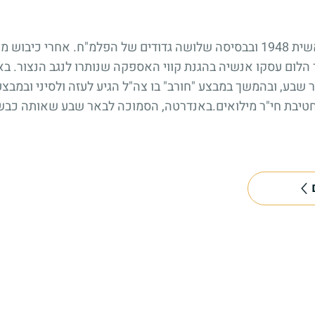
חטיבת הנגב, חטיבה 12, הוקמה בראשית 1948 ובבסיסה שלושה גדודים של הפלמ
ר שבע, ובהמשך במבצע "חורב" בו צה"ל הגיע לעזה ולסיני ובמבצע