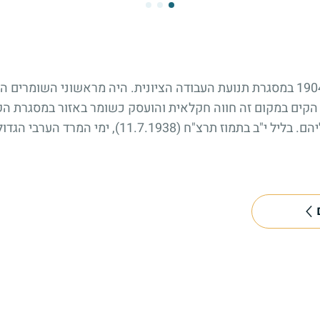
אלכסנדר זייד עלה לארץ ישראל ב-1904 במסגרת תנועת העבודה הציונית. היה מראשונ
יורא" ואחריו "השומר".בשנת 1926 הקים במקום זה חווה חקלאית והועסק כשומר באז
פעמים על ידי פורעים ערבים וגבר עליהם. בליל י"ב בתמוז