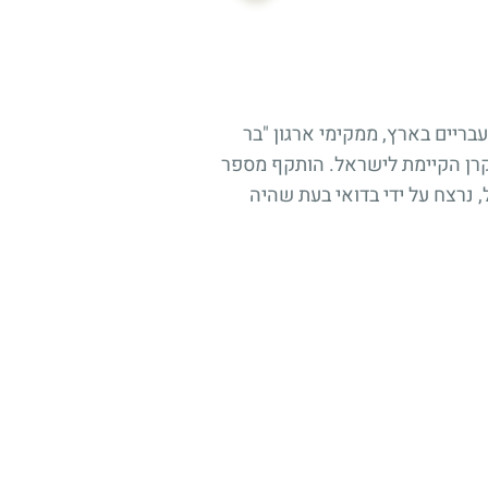
י השומרים העבריים בארץ, ממקימי ארגון "בר
ור במסגרת הקרן הקיימת לישראל. הותקף מספר
 תרצ"ח (11.7.1938), ימי המרד הערבי הגדול, נרצח על ידי בדואי בעת שהיה