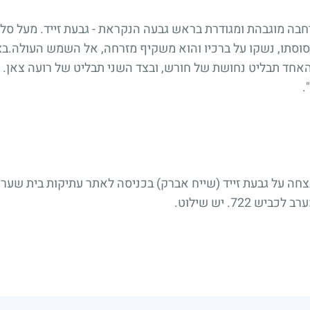
ה מוגבהת ומגודרת בראש גבעה הנקראת - גבעת זייד. מעל סלע 
סוסתו, נשקו על ברכיו והוא משקיף מזרחה, אל השמש העולה.בצ
חד תבליט נחושת של חורש, ובצד השני תבליט של רועה צאן. בח
.
ה על גבעת זייד (שייח אברק) בכניסה לאתר עתיקות בית שערים, 