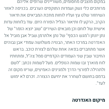
במקום מוצבים מחסומים, משוריינים שרופים אליהם
מרותכים כלי נשק ועמדות התוקפים הערבים. בכניסה לאזור
השיחזור שלט עץ ועליו לוחות מתכת המביאים את תיאור
הקרב, הרקע לו ותיאור הגליל הפורח היום. עוד בלוחות עדות
אישית של לוחם וכן מובאים השירים "שוב יוצא הזמר" של
נתן יונתן ו"מגש הכסף" של נתן אלתרמן.שביל אבן מוביל אל
האנדרטה במרכז האתר, הבנויה משלושה עמודי אבן גבוהים
אשר מתחברים בפאה אחת שלהם לצורת כוכב. בראש
החיבור שבין שני העמודים הקדמיים סמל צה"ל, ומתחתיו
לוח מוארך ובו שמות הנופלים. מעל לשמות נכתב: "לשם
ולתהילה לפורצי הדרך ולמגינים האמיצים, שריוו מקום זה
בדמם בחושם לשחרר את יחיעם הנצורה. זכרם לא ימוש
לעד".
מיקום האנדרטה