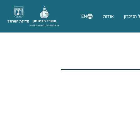
 הזיכרון
אודות
EN
משרד הביטחון
מדינת ישראל
אגף משפחות, הנצחה ומורשת