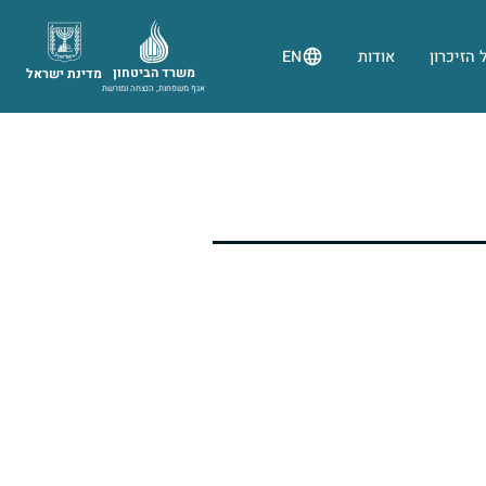
 הזיכרון
אודות
EN
משרד הביטחון
מדינת ישראל
אגף משפחות, הנצחה ומורשת