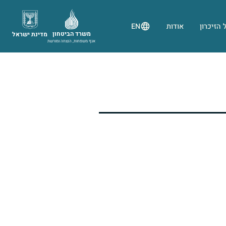
 הזיכרון
אודות
EN
משרד הביטחון
מדינת ישראל
אגף משפחות, הנצחה ומורשת