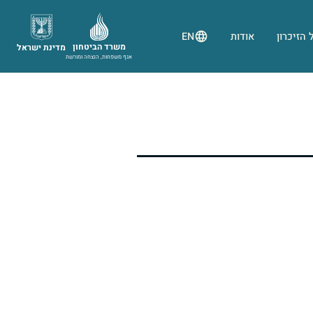
 הזיכרון
אודות
EN
משרד הביטחון
מדינת ישראל
אגף משפחות, הנצחה ומורשת