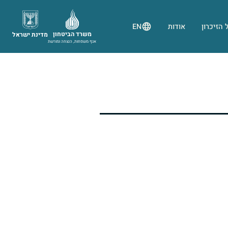
 הזיכרון
אודות
EN
משרד הביטחון
מדינת ישראל
אגף משפחות, הנצחה ומורשת