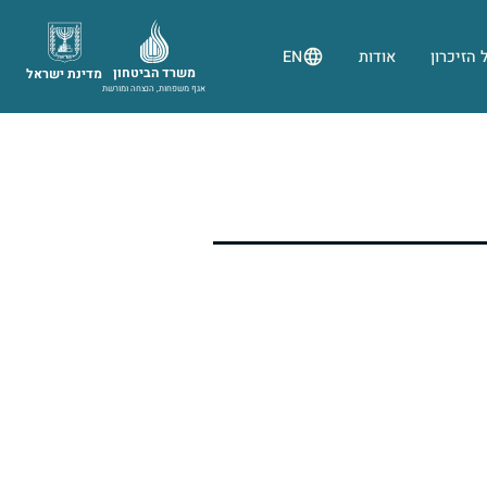
 הזיכרון
אודות
EN
משרד הביטחון
מדינת ישראל
אגף משפחות, הנצחה ומורשת