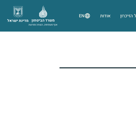
 הזיכרון
אודות
EN
משרד הביטחון
מדינת ישראל
אגף משפחות, הנצחה ומורשת