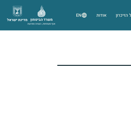
 הזיכרון
אודות
EN
משרד הביטחון
מדינת ישראל
אגף משפחות, הנצחה ומורשת