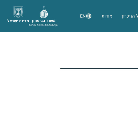
 הזיכרון
אודות
EN
משרד הביטחון
מדינת ישראל
אגף משפחות, הנצחה ומורשת