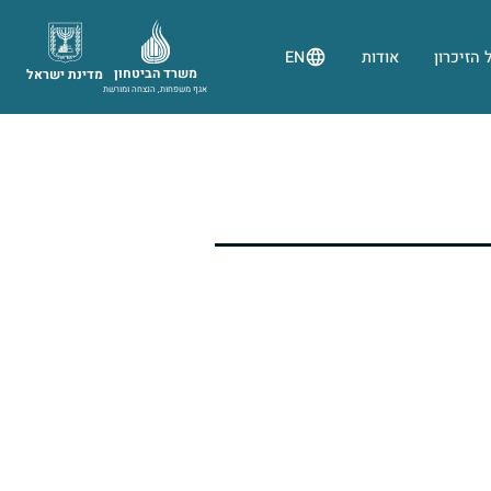
 הזיכרון
אודות
EN
משרד הביטחון
מדינת ישראל
אגף משפחות, הנצחה ומורשת