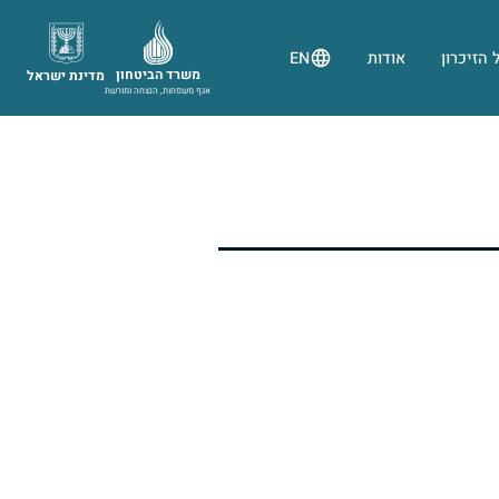
 הזיכרון
אודות
EN
משרד הביטחון
מדינת ישראל
אגף משפחות, הנצחה ומורשת