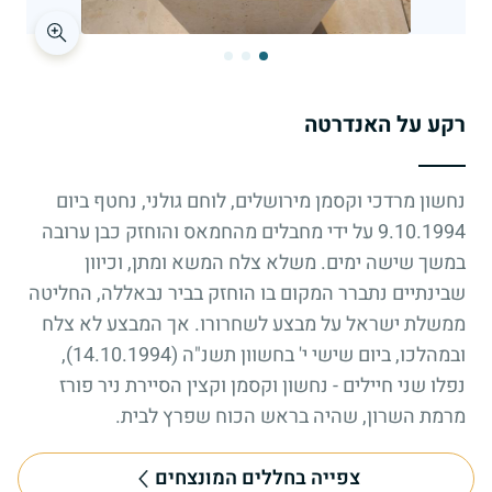
רקע על האנדרטה
נחשון מרדכי וקסמן מירושלים, לוחם גולני, נחטף ביום
9.10.1994 על ידי מחבלים מהחמאס והוחזק כבן ערובה
במשך שישה ימים. משלא צלח המשא ומתן, וכיוון
שבינתיים נתברר המקום בו הוחזק בביר נבאללה, החליטה
ממשלת ישראל על מבצע לשחרורו. אך המבצע לא צלח
ובמהלכו, ביום שישי י' בחשוון תשנ"ה (14.10.1994),
נפלו שני חיילים - נחשון וקסמן וקצין הסיירת ניר פורז
מרמת השרון, שהיה בראש הכוח שפרץ לבית.
צפייה בחללים המונצחים